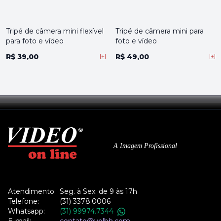
Tripé de câmera mini flexível
Tripé de câmera mini para
para foto e vídeo
foto e vídeo
R$ 39,00
R$ 49,00
A Imagem Profissional
Atendimento:
Seg. à Sex. de 9 às 17h
Telefone:
(31) 3378.0006
Whatsapp:
(31) 99974.7344
E-mail:
contato@volbh.com