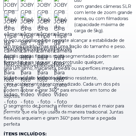
uso
com grandes câmeras SLR
com lente de zoom grande
anexa, ou com filmadoras
(capacidade máxima de
carga de 5kg).
O Focus Gorillapod lhe permite alcançar a estabilidade de
um tripé padrão, mas em uma fração do tamanho e peso.
As três pernas flexíveis multi-segmentadas podem ser
formadas para segurar uma protrusão qualquer,
seja um ramo, maçaneta, pedra ou superfícies irregulares.
Suas bases são feitas de alumínio resistente,
com acabamento bronze anodizado. Cada um dos pés
podem dobrar e girar 360° para envolver em torno de
objetos.
O segmento de borracha inferior das pernas é maior para
permitir que ela seja usada da maneira tradicional. Juntas
flexíveis arqueiam e giram 360º para formar a pegada
perfeita
ÍTENS INCLUÍDOS: