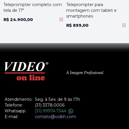
Teleprompter completo com
Teleprompter para
tela de 17"
montagem com tablet e
smartphones
R$ 24.900,00
R$ 899,00
A Imagem Profissional
Atendimento:
Seg. à Sex. de 9 às 17h
Telefone:
(31) 3378.0006
Whatsapp:
(31) 99974.7344
E-mail:
contato@volbh.com