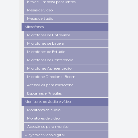
Kits de Limpeza para lentes
Mesas de vídeo
Mesas de áudio
Microfones
Microfones de Entrevista
Microfones de Lapela
Microfones de Estúdio
Microfones de Conferência
Microfones Apresentação
Microfone Direcional Boom
Acessórios para microfone
Espumas e Priscilas
Monitores de áudio e vídeo
Monitores de áudio
Monitores de vídeo
Acessórios para monitor
Players de vídeo digital