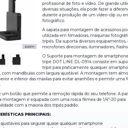
profissional de foto e vídeo. De grande uti
diversas situações, ela pode fazer a diferen
durante a produção de um vídeo-clip ou en
fotográfico.
A sapata para montagem de acessórios po
utilizada em filmadoras, máquinas fotográfi
tripés. Ela suporta diversos equipamentos,
microfones direcionais, iluminadores, flashs,
zoom
O Suporte para montagem de smartphon
tripé DOT LINE DL-0914 consiste em supo
tripé para praticamente qualquer smartph
 com mandíbulas com largura ajustável. A montagem tem almo
erior e inferior das maxilas para evitar arranhões e permitir uma 
.
é um botão que permite a remoção rápida do seu telefone. A pa
 da montagem é equipada com uma rosca fêmea de 1/4"-20 para
ilidade com a maioria dos tripés padrão.
RÍSTICAS PRINCIPAIS:
 ajustáveis para segurar quase qualquer smartphone