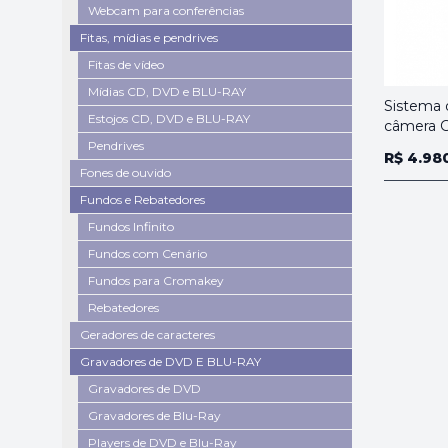
Webcam para conferências
Fitas, mídias e pendrives
Fitas de vídeo
Mídias CD, DVD e BLU-RAY
Sistema 
Estojos CD, DVD e BLU-RAY
câmera 
Pendrives
R$ 4.98
Fones de ouvido
Fundos e Rebatedores
Fundos Infinito
Fundos com Cenário
Fundos para Cromakey
Rebatedores
Geradores de caracteres
Gravadores de DVD E BLU-RAY
Gravadores de DVD
Gravadores de Blu-Ray
Players de DVD e Blu-Ray