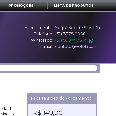
PROMOÇÕES
LISTA DE PRODUTOS
Atendimento:
Seg. à Sex. de 9 às 17h
Telefone:
(31) 3378.0006
Whatsapp:
(31) 99974.7344
E-mail:
contato@volbh.com
Faça seu pedido / orçamento
 fácil
R$ 149,00
a vida do