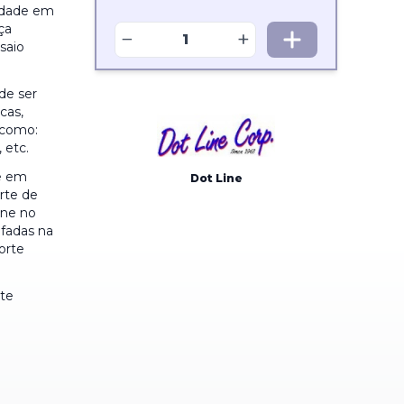
lidade em
ça
−
+
saio
de ser
cas,
 como:
 etc.
e em
Dot Line
rte de
one no
fadas na
forte
rte