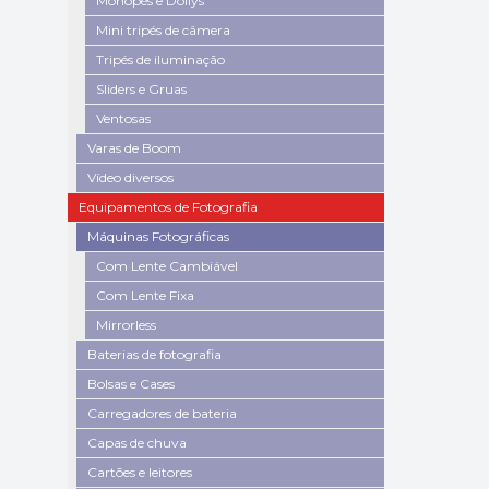
Monopés e Dollys
Mini tripés de câmera
Tripés de iluminação
Sliders e Gruas
Ventosas
Varas de Boom
Vídeo diversos
Equipamentos de Fotografia
Máquinas Fotográficas
Com Lente Cambiável
Com Lente Fixa
Mirrorless
Baterias de fotografia
Bolsas e Cases
Carregadores de bateria
Capas de chuva
Cartões e leitores