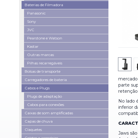
Baterias de Filmadora
Panasonic
Sony
JVC
Pearstone e Watson
Kastar
Outras marcas
Pilhas recarregáveis
Bolsas de transporte
mercado,
Carregadores de bateria
parte sup
Cabos e Plugs
retenção
Plugs de adaptação
No lado 
Cabos para conexões
inferior
Caixas de som amplificadas
compatib
Capas de chuva
CARACTE
Claquetes
Jaws são
Coletes e acessórios