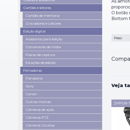
As almofa
proporci
Cartões e leitores
O botão 
Cartões de memória
Bottom t
Gravadores e Leitores
Edição digital
Peso
Acessórios para edição
Conversores de mídia
Placas de captura
Compar
Estações de edição
Filmadoras
Panasonic
Veja t
Sony
Canon
Outras marcas
ZHIYUN-
Câmeras de ação
Câmeras PTZ
Câmeras Ocultas