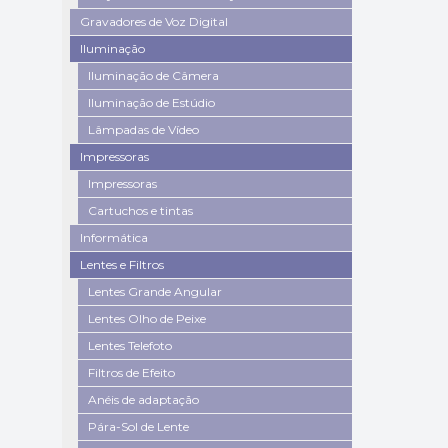
Gravadores de Voz Digital
Iluminação
Iluminação de Câmera
Iluminação de Estúdio
Lâmpadas de Vídeo
Impressoras
Impressoras
Cartuchos e tintas
Informática
Lentes e Filtros
Lentes Grande Angular
Lentes Olho de Peixe
Lentes Telefoto
Filtros de Efeito
Anéis de adaptação
Pára-Sol de Lente