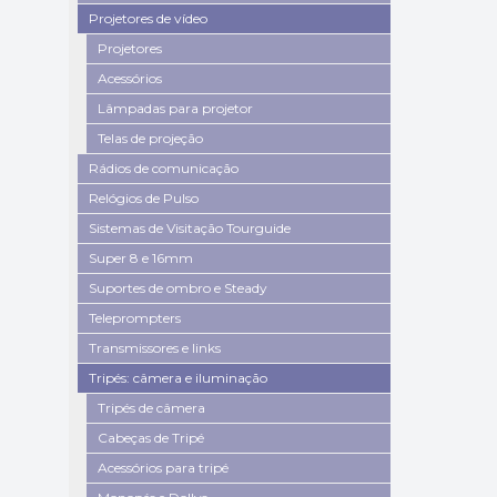
Projetores de vídeo
Projetores
Acessórios
Lâmpadas para projetor
Telas de projeção
Rádios de comunicação
Relógios de Pulso
Sistemas de Visitação Tourguide
Super 8 e 16mm
Suportes de ombro e Steady
Teleprompters
Transmissores e links
Tripés: câmera e iluminação
Tripés de câmera
Cabeças de Tripé
Acessórios para tripé