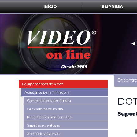
INÍCIO
EMPRESA
‣
Desde 1985
Encontre
Equipamentos de Vídeo
Acessórios para filmadora
DOT
Controladores de câmera
Gravadores de mídia
Supor
Pára-Sol de monitor LCD
Sapatas e ventosas
Acessórios diversos