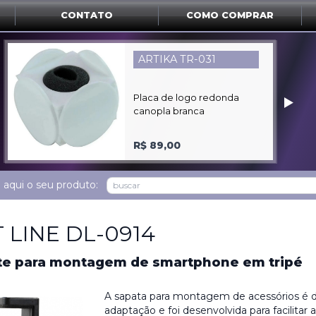
CONTATO
COMO COMPRAR
CANON XF-605
‣
Filmadora 4K 1CCD DE 1''
Ultra HD SDCHC
R$ 49.900,00
 aqui o seu produto:
 LINE DL-0914
te para montagem de smartphone em tripé
A sapata para montagem de acessórios é de
adaptação e foi desenvolvida para facilitar 