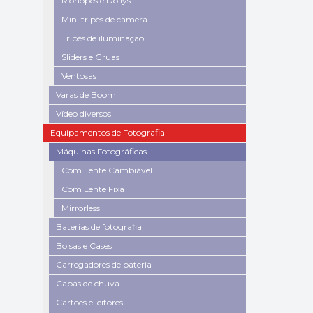
Monopés e Dollys
Mini tripés de câmera
Tripés de iluminação
Sliders e Gruas
Ventosas
Varas de Boom
Vídeo diversos
Equipamentos de Fotografia
Máquinas Fotográficas
Com Lente Cambiável
Com Lente Fixa
Mirrorless
Baterias de fotografia
Bolsas e Cases
Carregadores de bateria
Capas de chuva
Cartões e leitores