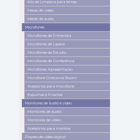
Kits de Limpeza para lentes
Mesas de vídeo
Mesas de áudio
Microfones
Microfones de Entrevista
Microfones de Lapela
Microfones de Estúdio
Microfones de Conferência
Microfones Apresentação
Microfone Direcional Boom
Acessórios para microfone
Espumas e Priscilas
Monitores de áudio e vídeo
Monitores de áudio
Monitores de vídeo
Acessórios para monitor
Players de vídeo digital