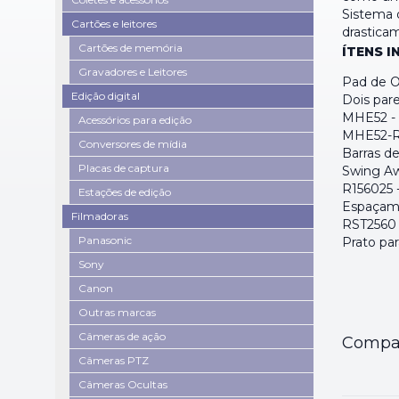
Sistema 
Cartões e leitores
drastica
Cartões de memória
ÍTENS I
Gravadores e Leitores
Pad de 
Edição digital
Dois par
MHE52 - 
Acessórios para edição
MHE52-R3
Conversores de mídia
Barras d
Placas de captura
Swing A
R156025 
Estações de edição
Espaçame
Filmadoras
RST2560 
Panasonic
Prato pa
Sony
Canon
Outras marcas
Câmeras de ação
Compar
Câmeras PTZ
Câmeras Ocultas