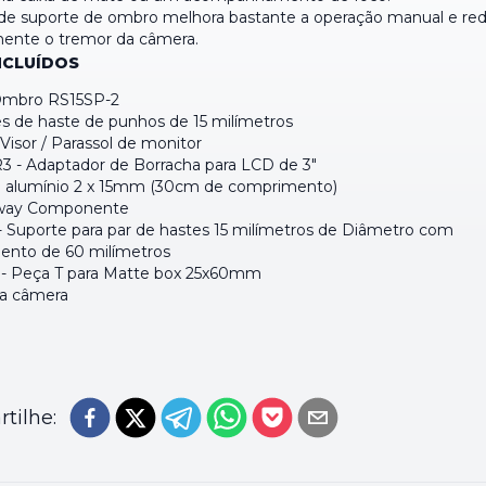
de suporte de ombro melhora bastante a operação manual e re
mente o tremor da câmera.
NCLUÍDOS
Ombro RS15SP-2
es de haste de punhos de 15 milímetros
Visor / Parassol de monitor
 - Adaptador de Borracha para LCD de 3"
e alumínio 2 x 15mm (30cm de comprimento)
way Componente
- Suporte para par de hastes 15 milímetros de Diâmetro com
nto de 60 milímetros
- Peça T para Matte box 25x60mm
ra câmera
tilhe: