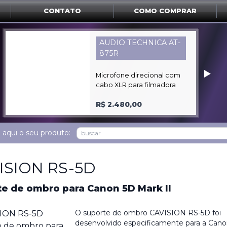
CONTATO
COMO COMPRAR
AUDIO TECHNICA AT-
875R
‣
Microfone direcional com
cabo XLR para filmadora
R$ 2.480,00
 aqui o seu produto:
ISION RS-5D
e de ombro para Canon 5D Mark II
O suporte de ombro CAVISION RS-5D foi
desenvolvido especificamente para a Can