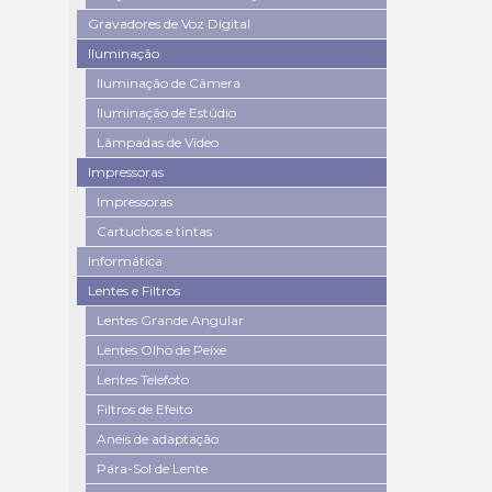
Gravadores de Voz Digital
Iluminação
Iluminação de Câmera
Iluminação de Estúdio
Lâmpadas de Vídeo
Impressoras
Impressoras
Cartuchos e tintas
Informática
Lentes e Filtros
Lentes Grande Angular
Lentes Olho de Peixe
Lentes Telefoto
Filtros de Efeito
Anéis de adaptação
Pára-Sol de Lente