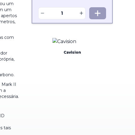
a ou um
 em um
−
+
 apertos
ímetros,
ras com
Cavision
ador
rópria,
arbono.
 Mark II
m a
cessária.
HD
s tais