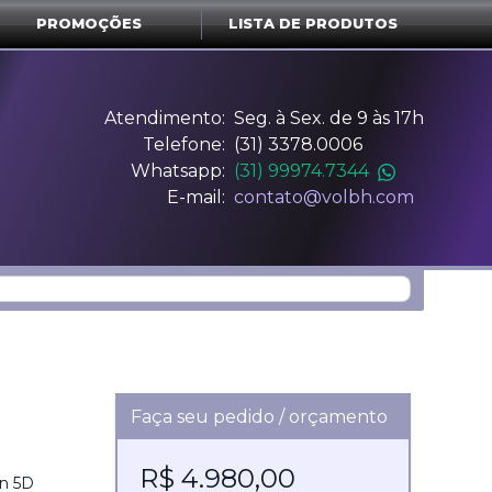
PROMOÇÕES
LISTA DE PRODUTOS
Atendimento:
Seg. à Sex. de 9 às 17h
Telefone:
(31) 3378.0006
Whatsapp:
(31) 99974.7344
E-mail:
contato@volbh.com
Faça seu pedido / orçamento
R$ 4.980,00
on 5D