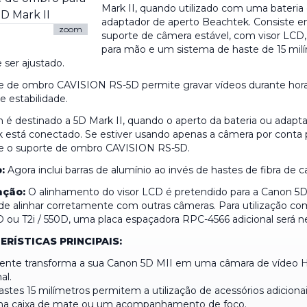
Mark II, quando utilizado com uma bateri
adaptador de aperto Beachtek. Consiste
zoom
suporte de câmera estável, com visor LCD,
para mão e um sistema de haste de 15 mil
 ser ajustado.
e de ombro CAVISION RS-5D permite gravar vídeos durante ho
e estabilidade.
m é destinado a 5D Mark II, quando o aperto da bateria ou adapt
 está conectado. Se estiver usando apenas a câmera por conta p
e o suporte de ombro CAVISION RS-5D.
:
Agora inclui barras de alumínio ao invés de hastes de fibra de c
ação:
O alinhamento do visor LCD é pretendido para a Canon 5D
de alinhar corretamente com outras câmeras. Para utilização co
 ou T2i / 550D, uma placa espaçadora RPC-4566 adicional será ne
RÍSTICAS PRINCIPAIS:
ente transforma a sua Canon 5D MII em uma câmara de vídeo 
al.
stes 15 milímetros permitem a utilização de acessórios adicionai
a caixa de mate ou um acompanhamento de foco.