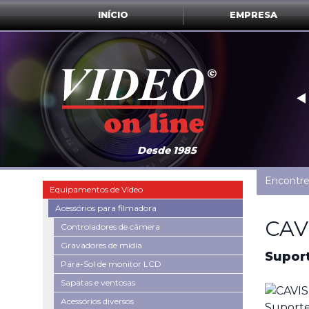
INÍCIO
EMPRESA
‣
Desde 1985
Encontre
Equipamentos de Vídeo
Acessórios para filmadora
CAV
Controladores de câmera
Gravadores de mídia
Suport
Pára-Sol de monitor LCD
Sapatas e ventosas
Acessórios diversos