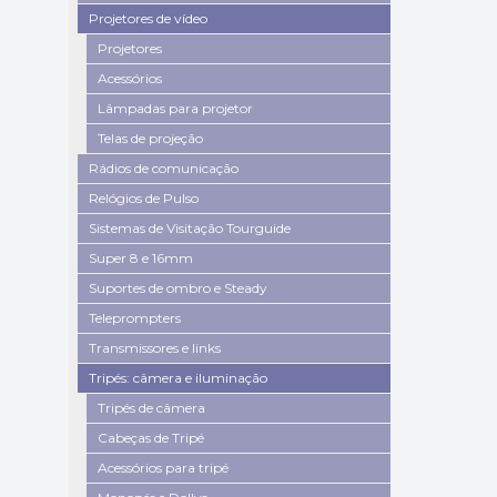
Projetores de vídeo
Projetores
Acessórios
Lâmpadas para projetor
Telas de projeção
Rádios de comunicação
Relógios de Pulso
Sistemas de Visitação Tourguide
Super 8 e 16mm
Suportes de ombro e Steady
Teleprompters
Transmissores e links
Tripés: câmera e iluminação
Tripés de câmera
Cabeças de Tripé
Acessórios para tripé