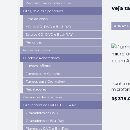
Webcam para conferências
Veja t
Fitas, mídias e pendrives
Fitas de vídeo
AURAY G
Mídias CD, DVD e BLU-RAY
Estojos CD, DVD e BLU-RAY
Pendrives
Fones de ouvido
Fundos e Rebatedores
Fundos Infinito
Fundos com Cenário
Fundos para Cromakey
Punho un
microfon
Rebatedores
Geradores de caracteres
R$ 379,
Gravadores de DVD E BLU-RAY
Gravadores de DVD
Gravadores de Blu-Ray
Players de DVD e Blu-Ray