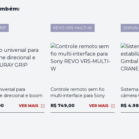
ambém:
RIP
REVO VRS-MULTI-W
ZHIYUN
iversal para
Controle remoto sem fio
Sistema 
e direcional e boom
multi-interface para Sony
câmera 
00
R$ 749,00
R$ 4.98
VER MAIS
VER MAIS