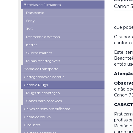
Baterias de Filmadora
Panasonic
Sony
que pode
JVC
O suport
Pearstone e Watson
conforto 
Kastar
Este ite
Outras marcas
Beachtek
Pilhas recarregáveis
então us
Bolsas de transporte
Atenção
Carregadores de bateria
Observ
Cabos e Plugs
e não po
Plugs de adaptação
Canon 7D
Cabos para conexões
CARACTE
Caixas de som amplificadas
Praticam
Capas de chuva
profission
Claquetes
Padrão ha
como um
Coletes e acessórios