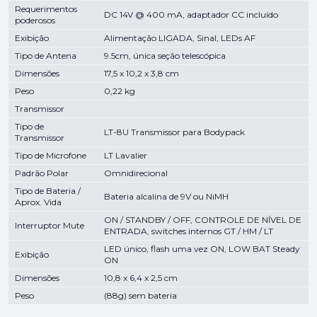
Requerimentos
DC 14V @ 400 mA, adaptador CC incluído
poderosos
Exibição
Alimentação LIGADA, Sinal, LEDs AF
Tipo de Antena
9.5cm, única seção telescópica
Dimensões
17,5 x 10,2 x 3,8 cm
Peso
0,22 kg
Transmissor
Tipo de
LT-8U Transmissor para Bodypack
Transmissor
Tipo de Microfone
LT Lavalier
Padrão Polar
Omnidirecional
Tipo de Bateria /
Bateria alcalina de 9V ou NiMH
Aprox. Vida
ON / STANDBY / OFF, CONTROLE DE NÍVEL DE
Interruptor Mute
ENTRADA, switches internos GT / HM / LT
LED único, flash uma vez ON, LOW BAT Steady
Exibição
ON
Dimensões
10,8 x 6,4 x 2,5 cm
Peso
(88g) sem bateria