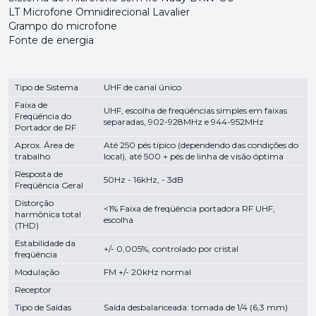
LT Microfone Omnidirecional Lavalier
Grampo do microfone
Fonte de energia
Tipo de Sistema
UHF de canal único
Faixa de
UHF, escolha de freqüências simples em faixas
Freqüência do
separadas, 902-928MHz e 944-952MHz
Portador de RF
Aprox. Área de
Até 250 pés típico (dependendo das condições do
trabalho
local), até 500 + pés de linha de visão óptima
Resposta de
50Hz - 16kHz, - 3dB
Freqüência Geral
Distorção
<1% Faixa de freqüência portadora RF UHF,
harmônica total
escolha
(THD)
Estabilidade da
+/- 0,005%, controlado por cristal
freqüência
Modulação
FM +/- 20kHz normal
Receptor
Tipo de Saídas
Saída desbalanceada: tomada de 1/4 (6,3 mm)