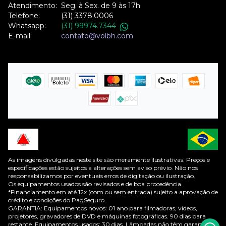
Atendimento:
Seg. à Sex. de 9 às 17h
Telefone:
(31) 3378.0006
Whatsapp:
(31) 99974.7344
E-mail:
contato@volbh.com
As imagens divulgadas neste site são meramente ilustrativas. Preços e
especificações estão sujeitos a alterações sem aviso prévio. Não nos
responsabilizamos por eventuais erros de digitação ou ilustração.
Os equipamentos usados são revisados e de boa procedência.
*Financiamento em até 12x (com ou sem entrada) sujeito a aprovação de
crédito e condições do PagSeguro.
GARANTIA: Equipamentos novos: 01 ano para filmadoras, vídeos,
projetores, gravadores de DVD e máquinas fotográficas. 90 dias para
restante. Equipamentos usados: 30 dias. Lâmpadas não têm garantia de