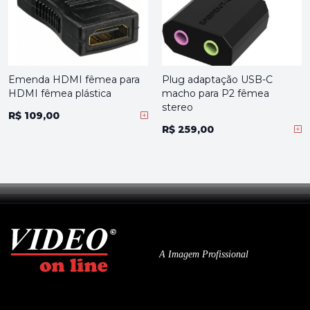
Emenda HDMI fêmea para
Plug adaptação USB-C
HDMI fêmea plástica
macho para P2 fêmea
stereo
R$ 109,00
R$ 259,00
A Imagem Profissional