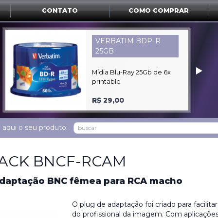
CONTATO
COMO COMPRAR
MIDLAND GXT1000-
VP4
‣
Rádio walkie talkie
intercom "par"
R$ 1.680,00
 aqui o seu produto:
ACK BNCF-RCAM
adaptação BNC fêmea para RCA macho
O plug de adaptação foi criado para facilitar
do profissional da imagem. Com aplicaçõe