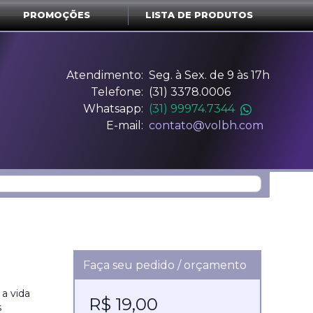
PROMOÇÕES
LISTA DE PRODUTOS
Atendimento:
Seg. à Sex. de 9 às 17h
Telefone:
(31) 3378.0006
Whatsapp:
(31) 99974.7344
E-mail:
contato@volbh.com
Faça seu pedido / orçamento
 a vida
R$ 19,00
s