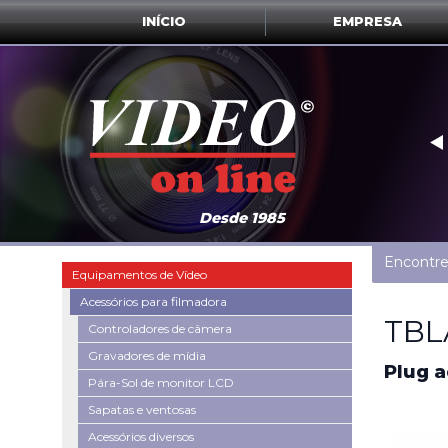
INÍCIO
EMPRESA
‣
Desde 1985
Encontre
Equipamentos de Vídeo
Acessórios para filmadora
TBL
Controladores de câmera
Gravadores de mídia
Plug 
Pára-Sol de monitor LCD
Sapatas e ventosas
Acessórios diversos