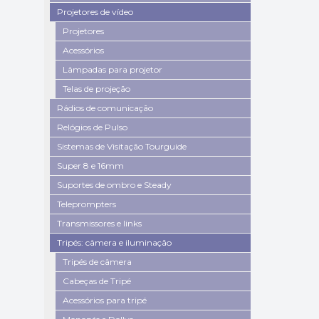
Projetores de vídeo
Projetores
Acessórios
Lâmpadas para projetor
Telas de projeção
Rádios de comunicação
Relógios de Pulso
Sistemas de Visitação Tourguide
Super 8 e 16mm
Suportes de ombro e Steady
Teleprompters
Transmissores e links
Tripés: câmera e iluminação
Tripés de câmera
Cabeças de Tripé
Acessórios para tripé