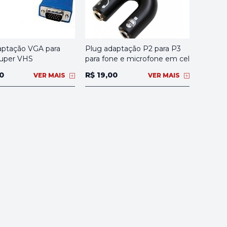
aptação VGA para
Plug adaptação P2 para P3
uper VHS
para fone e microfone em cel
0
R$ 19,00
VER MAIS
VER MAIS