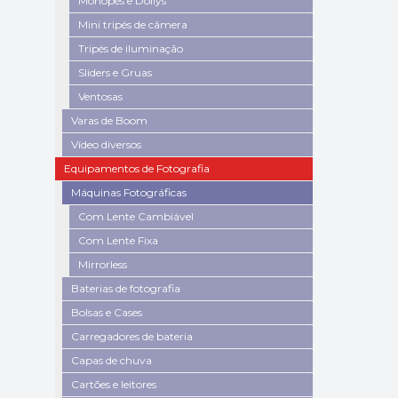
Monopés e Dollys
Mini tripés de câmera
Tripés de iluminação
Sliders e Gruas
Ventosas
Varas de Boom
Vídeo diversos
Equipamentos de Fotografia
Máquinas Fotográficas
Com Lente Cambiável
Com Lente Fixa
Mirrorless
Baterias de fotografia
Bolsas e Cases
Carregadores de bateria
Capas de chuva
Cartões e leitores