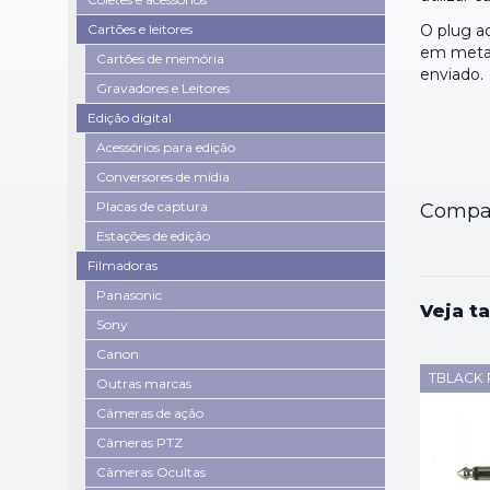
Cartões e leitores
O plug 
em metal
Cartões de memória
enviado.
Gravadores e Leitores
Edição digital
Acessórios para edição
Conversores de mídia
Placas de captura
Compar
Estações de edição
Filmadoras
Panasonic
Veja t
Sony
Canon
TBLACK 
Outras marcas
Câmeras de ação
Câmeras PTZ
Câmeras Ocultas