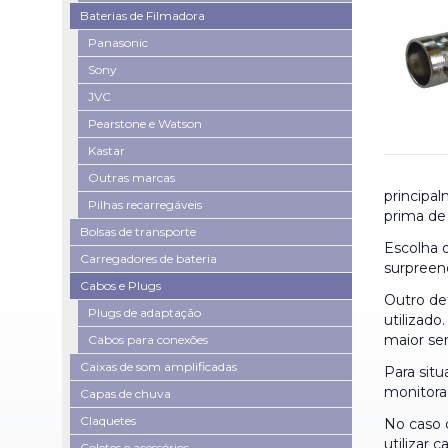
Baterias de Filmadora
Panasonic
Sony
JVC
Pearstone e Watson
Kastar
Outras marcas
principa
Pilhas recarregáveis
prima de
Bolsas de transporte
Escolha 
Carregadores de bateria
surpreen
Cabos e Plugs
Outro de
Plugs de adaptação
utilizad
maior ser
Cabos para conexões
Caixas de som amplificadas
Para sit
monitoraç
Capas de chuva
Claquetes
No caso 
utilizar 
Coletes e acessórios