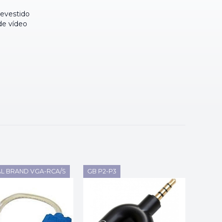
evestido
de vídeo
L BRAND VGA-RCA/S
GB P2-P3