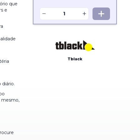
ório que
rs e
−
+
ra
ualidade
Tblack
éria
diário.
bo
do mesmo,
rocure