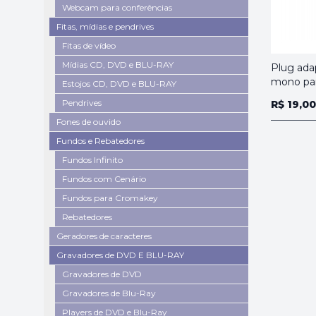
Webcam para conferências
Fitas, mídias e pendrives
Fitas de vídeo
Mídias CD, DVD e BLU-RAY
Plug ad
mono par
Estojos CD, DVD e BLU-RAY
Pendrives
R$ 19,00
Fones de ouvido
Fundos e Rebatedores
Fundos Infinito
Fundos com Cenário
Fundos para Cromakey
Rebatedores
Geradores de caracteres
Gravadores de DVD E BLU-RAY
Gravadores de DVD
Gravadores de Blu-Ray
Players de DVD e Blu-Ray