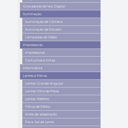
Gravadores de Voz Digital
Iluminação
Iluminação de Câmera
Iluminação de Estúdio
Lâmpadas de Vídeo
Impressoras
Impressoras
Cartuchos e tintas
Informática
Lentes e Filtros
Lentes Grande Angular
Lentes Olho de Peixe
Lentes Telefoto
Filtros de Efeito
Anéis de adaptação
Pára-Sol de Lente