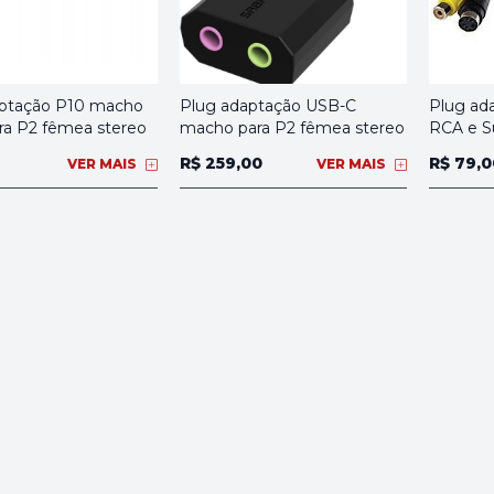
aptação P10 macho
Plug adaptação USB-C
Plug ad
a P2 fêmea stereo
macho para P2 fêmea stereo
RCA e S
R$ 259,00
R$ 79,0
VER MAIS
VER MAIS