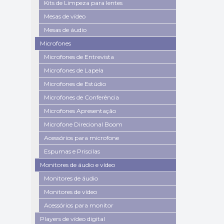
Kits de Limpeza para lentes
Mesas de vídeo
Mesas de áudio
Microfones
Microfones de Entrevista
Microfones de Lapela
Microfones de Estúdio
Microfones de Conferência
Microfones Apresentação
Microfone Direcional Boom
Acessórios para microfone
Espumas e Priscilas
Monitores de áudio e vídeo
Monitores de áudio
Monitores de vídeo
Acessórios para monitor
Players de vídeo digital