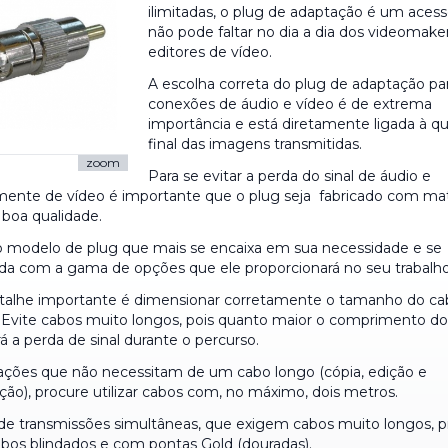
ilimitadas, o plug de adaptação é um acess
não pode faltar no dia a dia dos videomake
editores de vídeo.
A escolha correta do plug de adaptação pa
conexões de áudio e vídeo é de extrema
importância e está diretamente ligada à q
final das imagens transmitidas.
zoom
Para se evitar a perda do sinal de áudio e
lmente de vídeo é importante que o plug seja fabricado com mat
 boa qualidade.
o modelo de plug que mais se encaixa em sua necessidade e se
da com a gama de opções que ele proporcionará no seu trabalho 
talhe importante é dimensionar corretamente o tamanho do ca
o. Evite cabos muito longos, pois quanto maior o comprimento 
á a perda de sinal durante o percurso.
uações que não necessitam de um cabo longo (cópia, edição e
ão), procure utilizar cabos com, no máximo, dois metros.
de transmissões simultâneas, que exigem cabos muito longos, p
cabos blindados e com pontas Gold (douradas).