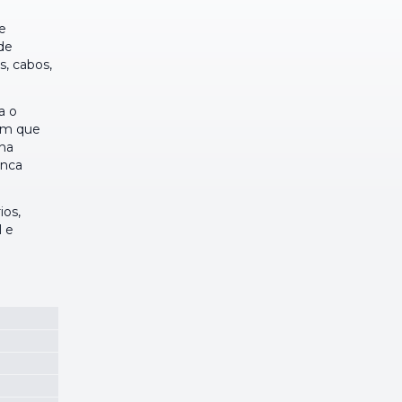
e
de
s, cabos,
a o
sem que
na
unca
ios,
l e