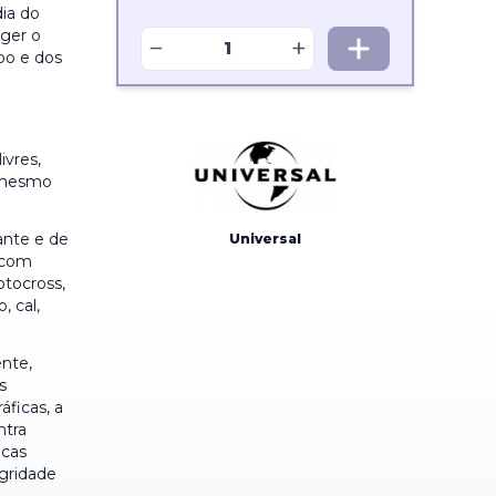
dia do
eger o
−
+
po e dos
ivres,
u mesmo
ante e de
Universal
s com
otocross,
, cal,
ente,
s
ficas, a
ntra
icas
egridade