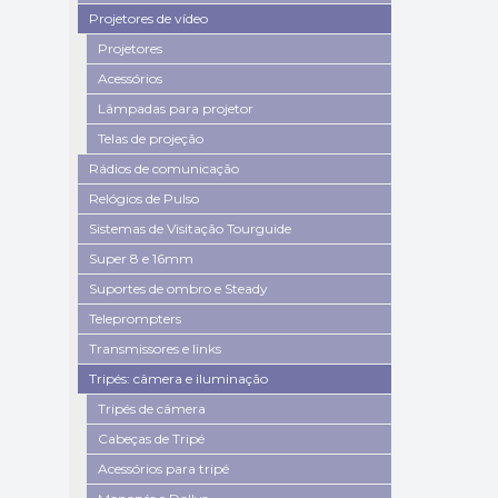
Projetores de vídeo
Projetores
Acessórios
Lâmpadas para projetor
Telas de projeção
Rádios de comunicação
Relógios de Pulso
Sistemas de Visitação Tourguide
Super 8 e 16mm
Suportes de ombro e Steady
Teleprompters
Transmissores e links
Tripés: câmera e iluminação
Tripés de câmera
Cabeças de Tripé
Acessórios para tripé