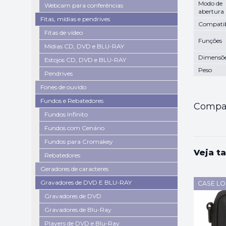
Modo de
Webcam para conferências
abertura
Fitas, mídias e pendrives
Compatib
Fitas de vídeo
Funções
Mídias CD, DVD e BLU-RAY
Dimensõ
Estojos CD, DVD e BLU-RAY
Peso
Pendrives
Fones de ouvido
Fundos e Rebatedores
Compar
Fundos Infinito
Fundos com Cenário
Fundos para Cromakey
Veja t
Rebatedores
Geradores de caracteres
Gravadores de DVD E BLU-RAY
CASE LO
Gravadores de DVD
Gravadores de Blu-Ray
Players de DVD e Blu-Ray