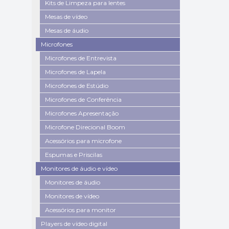
Kits de Limpeza para lentes
Mesas de vídeo
Mesas de áudio
Microfones
Microfones de Entrevista
Microfones de Lapela
Microfones de Estúdio
Microfones de Conferência
Microfones Apresentação
Microfone Direcional Boom
Acessórios para microfone
Espumas e Priscilas
Monitores de áudio e vídeo
Monitores de áudio
Monitores de vídeo
Acessórios para monitor
Players de vídeo digital