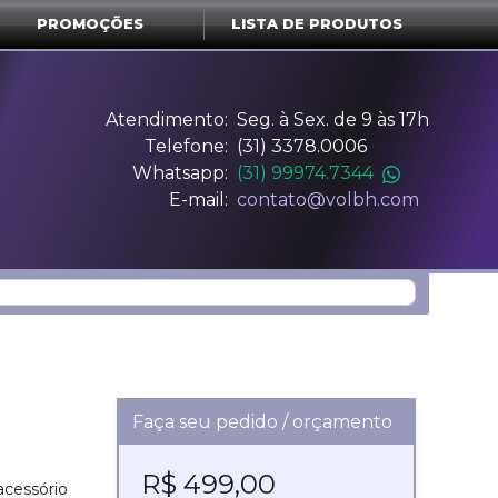
PROMOÇÕES
LISTA DE PRODUTOS
Atendimento:
Seg. à Sex. de 9 às 17h
Telefone:
(31) 3378.0006
Whatsapp:
(31) 99974.7344
E-mail:
contato@volbh.com
Faça seu pedido / orçamento
R$ 499,00
acessório