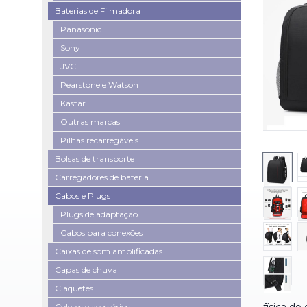
Baterias de Filmadora
Panasonic
Sony
JVC
Pearstone e Watson
Kastar
Outras marcas
Pilhas recarregáveis
Bolsas de transporte
Carregadores de bateria
Cabos e Plugs
Plugs de adaptação
Cabos para conexões
Caixas de som amplificadas
Capas de chuva
Claquetes
Coletes e acessórios