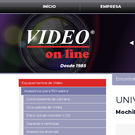
INÍCIO
EMPRESA
‣
Desde 1985
Encontre
Equipamentos de Vídeo
Acessórios para filmadora
UNI
Controladores de câmera
Gravadores de mídia
Mochil
Pára-Sol de monitor LCD
Sapatas e ventosas
Acessórios diversos