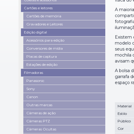
física do
Cartões e leitores
A maiori
comparti
Cartões de memória
fotografi
Gravadores e Leitores
iluminaç
Edição digital
Existem 
Acessórios para edição
modelo q
Conversores de mídia
seus equ
mochila d
Placas de captura
avisam q
Estações de edição
A bolsa 
Filmadoras
garrafa 
Panasonic
espaço ra
Sony
Canon
Outras marcas
Material
Câmeras de ação
Estilo
Câmeras PTZ
Público
Cor
Câmeras Ocultas