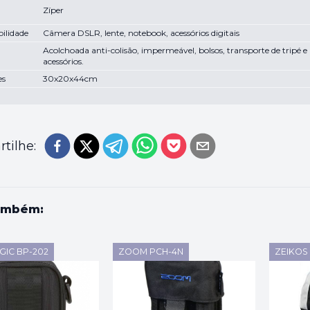
Zíper
ilidade
Câmera DSLR, lente, notebook, acessórios digitais
Acolchoada anti-colisão, impermeável, bolsos, transporte de tripé e
acessórios.
es
30x20x44cm
tilhe:
ambém:
GIC BP-202
ZOOM PCH-4N
ZEIKOS