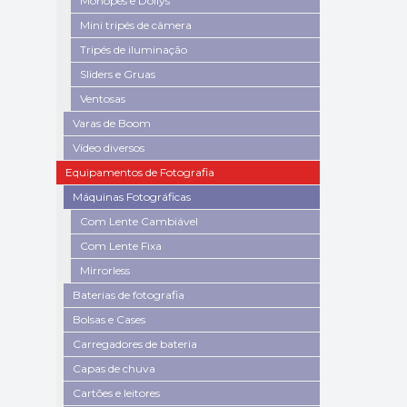
Monopés e Dollys
Mini tripés de câmera
Tripés de iluminação
Sliders e Gruas
Ventosas
Varas de Boom
Vídeo diversos
Equipamentos de Fotografia
Máquinas Fotográficas
Com Lente Cambiável
Com Lente Fixa
Mirrorless
Baterias de fotografia
Bolsas e Cases
Carregadores de bateria
Capas de chuva
Cartões e leitores