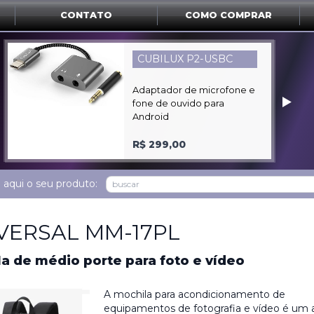
CONTATO
COMO COMPRAR
SONY MDR-XB600
Fone de ouvido arco
‣
fechado profissional com
reforço de graves
R$ 1.580,00
 aqui o seu produto:
VERSAL MM-17PL
a de médio porte para foto e vídeo
A mochila para acondicionamento de
equipamentos de fotografia e vídeo é um 