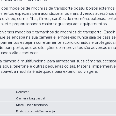
 equipamento e acessórios.
a dos modelos de mochilas de transporte possui bolsos externos 
mentos especiais para acondicionar os mais diversos acessórios 
a e vídeo, como: fitas, filmes, cartões de memória, baterias, lente
ão, etc, proporcionando maior segurança aos equipamentos.
diversos modelos e tamanhos de mochilas de transporte. Escolh
ue se encaixa na sua câmera e lembre-se: nunca saia de casa 
ipamentos estejam corretamente acondicionados e protegidos 
e transporte, pois as situações de imprevistos são adversas e n
uando vão acontecer.
da câmera é multifuncional para armazenar suas câmeras, acessór
de água, telefone e outras pequenas coisas. Material impermeáve
zoável, a mochila é adequada para exterior ou viagens.
Poliéster
Camera bag casual
Masculino e feminino
Preto com divisões laranja