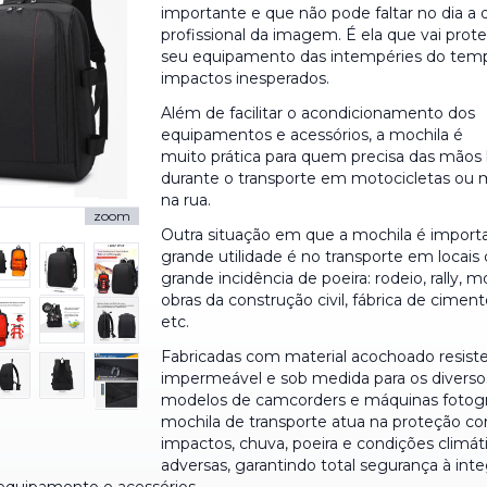
importante e que não pode faltar no dia a 
profissional da imagem. É ela que vai prot
seu equipamento das intempéries do tem
impactos inesperados.
Além de facilitar o acondicionamento dos
equipamentos e acessórios, a mochila é
muito prática para quem precisa das mãos l
durante o transporte em motocicletas o
na rua.
zoom
Outra situação em que a mochila é import
grande utilidade é no transporte em locai
grande incidência de poeira: rodeio, rally, m
obras da construção civil, fábrica de cimento
etc.
Fabricadas com material acochoado resist
impermeável e sob medida para os diverso
modelos de camcorders e máquinas fotográ
mochila de transporte atua na proteção co
impactos, chuva, poeira e condições climát
adversas, garantindo total segurança à int