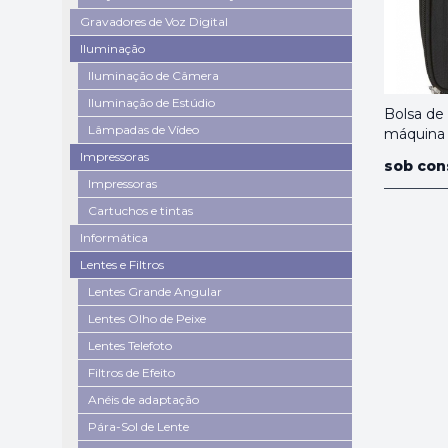
Gravadores de Voz Digital
Iluminação
Iluminação de Câmera
Iluminação de Estúdio
Bolsa de
Lâmpadas de Vídeo
máquina 
Impressoras
sob con
Impressoras
Cartuchos e tintas
Informática
Lentes e Filtros
Lentes Grande Angular
Lentes Olho de Peixe
Lentes Telefoto
Filtros de Efeito
Anéis de adaptação
Pára-Sol de Lente