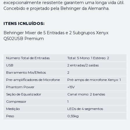
excepcionalmente resistente garantem uma longa vida útil.
Concebido e projetado pela Behringer da Alemanha.
ITENS ICNLUÍDOS:
Behringer Mixer de 5 Entradas e 2 Subgrupos Xenyx
Q502USB Premium
Número Total de Entradas
Total: 5 Mono: 1 Estéreo: 2
USB
2 entradas/2 saídas
Barramento Mix/Efeitos
2
Pre-amplificadores de Microfone
Pré-amps de microfone Xenyx: 1
Phantom Power
+15V
Seção de Equalizador
Canal mono: 2 bandas
Compressor
1
Medição
LEDs de 4 segmentos
Peso
0,55kg