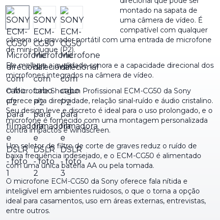
direcional que pode ser
montado na sapata de
uma câmera de vídeo. É
compatível com qualquer
câmera ou gravador portátil com uma entrada de microfone
de mini-plugue (P2).
Ele melhora a qualidade sonora e a capacidade direcional dos
microfones integrados na câmera de vídeo.
O Microfone Shotgun Profissional ECM-CG50 da Sony
oferece alta diretividade, relação sinal-ruído e áudio cristalino.
Seu design leve e discreto é ideal para o uso prolongado, e o
microfone é fornecido com uma montagem personalizada
contra impactos e windscreen.
Um seletor de filtro de corte de graves reduz o ruído de
baixa frequência indesejado, e o ECM-CG50 é alimentado
com uma única bateria AA ou pela tomada.
O microfone ECM-CG50 da Sony oferece fala nítida e
inteligível em ambientes ruidosos, o que o torna a opção
ideal para casamentos, uso em áreas externas, entrevistas,
entre outros.