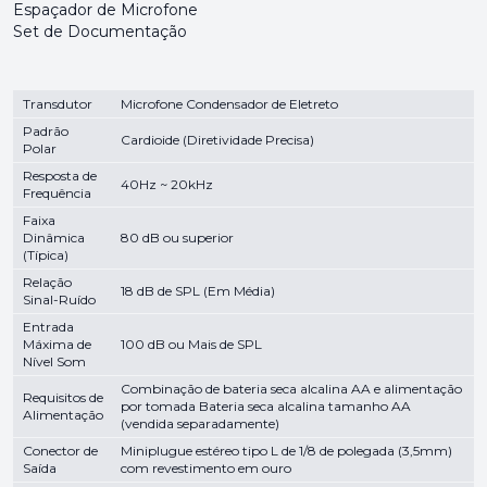
Espaçador de Microfone
Set de Documentação
Transdutor
Microfone Condensador de Eletreto
Padrão
Cardioide (Diretividade Precisa)
Polar
Resposta de
40Hz ~ 20kHz
Frequência
Faixa
Dinâmica
80 dB ou superior
(Típica)
Relação
18 dB de SPL (Em Média)
Sinal-Ruído
Entrada
Máxima de
100 dB ou Mais de SPL
Nível Som
Combinação de bateria seca alcalina AA e alimentação
Requisitos de
por tomada Bateria seca alcalina tamanho AA
Alimentação
(vendida separadamente)
Conector de
Miniplugue estéreo tipo L de 1/8 de polegada (3,5mm)
Saída
com revestimento em ouro