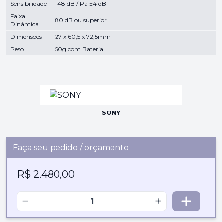
Sensibilidade
-48 dB / Pa ±4 dB
Faixa
80 dB ou superior
Dinâmica
Dimensões
27 x 60,5 x 72,5mm
Peso
50g com Bateria
SONY
Faça seu pedido / orçamento
R$ 2.480,00
−
+