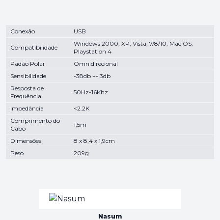
Conexão
USB
Windows 2000, XP, Vista, 7/8/10, Mac OS,
Compatibilidade
Playstation 4
Padão Polar
Omnidirecional
Sensibilidade
-38db +- 3db
Resposta de
50Hz-16Khz
Frequência
Impedância
<2.2K
Comprimento do
1,5m
Cabo
Dimensões
8 x 8,4 x 1,9cm
Peso
209g
Nasum