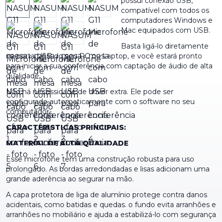
possui conexão USB,
compatível com todos os
computadores Windows e
Mac equipados com USB.
Basta ligá-lo diretamente
na porta USB do seu PC ou Laptop, e você estará pronto
para iniciar a sua conferência com captação de áudio de alta
qualidade.
Não há necessidade de driver extra. Ele pode ser
configurado automaticamente com o software no seu
computador.
CARACTERISTICAS PRINCIPAIS:
MATERIAL DE ALTA QUALIDADE
Esse microfone tem uma construção robusta para uso
prolongado. As bordas arredondadas e lisas adicionam uma
grande aderência ao segurar na mão.
A capa protetora de liga de alumínio protege contra danos
acidentais, como batidas e quedas. o fundo evita arranhões e
arranhões no mobiliário e ajuda a estabilizá-lo com segurança