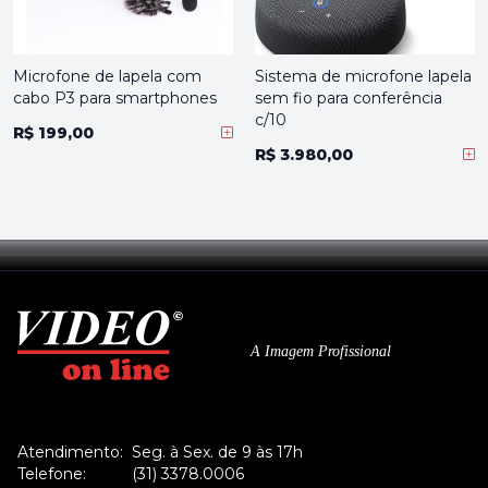
Microfone de lapela com
Sistema de microfone lapela
cabo P3 para smartphones
sem fio para conferência
c/10
R$ 199,00
R$ 3.980,00
A Imagem Profissional
Atendimento:
Seg. à Sex. de 9 às 17h
Telefone:
(31) 3378.0006