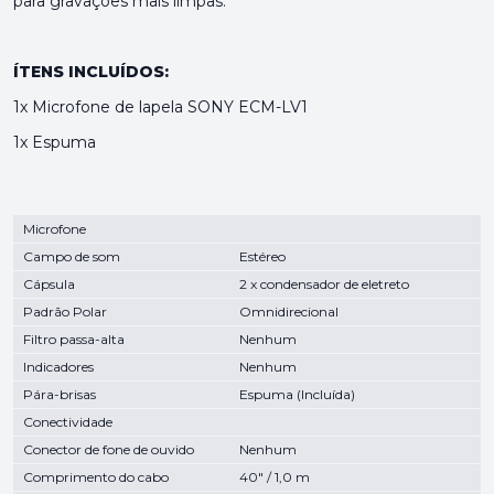
para gravações mais limpas.
ÍTENS INCLUÍDOS:
1x Microfone de lapela SONY ECM-LV1
1x Espuma
Microfone
Campo de som
Estéreo
Cápsula
2 x condensador de eletreto
Padrão Polar
Omnidirecional
Filtro passa-alta
Nenhum
Indicadores
Nenhum
Pára-brisas
Espuma (Incluída)
Conectividade
Conector de fone de ouvido
Nenhum
Comprimento do cabo
40" / 1,0 m