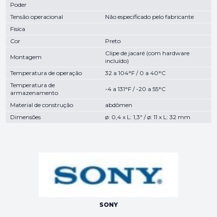
Poder
Tensão operacional
Não especificado pelo fabricante
Fisica
Cor
Preto
Clipe de jacaré (com hardware
Montagem
incluído)
Temperatura de operação
32 a 104°F / 0 a 40°C
Temperatura de
-4 a 131°F / -20 a 55°C
armazenamento
Material de construção
abdômen
Dimensões
ø: 0,4 x L: 1,3" / ø: 11 x L: 32 mm
SONY