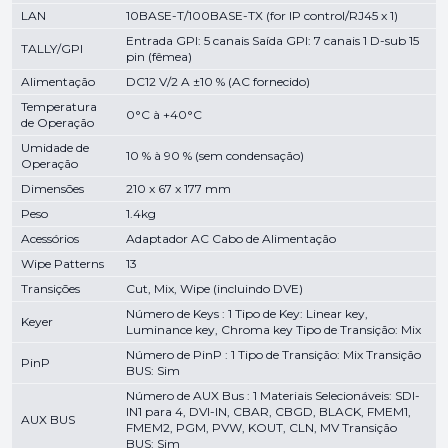
LAN
10BASE-T/100BASE-TX (for IP control/RJ45 x 1)
Entrada GPI: 5 canais Saída GPI: 7 canais 1 D-sub 15
TALLY/GPI
pin (fêmea)
Alimentação
DC12 V/2 A ±10 % (AC fornecido)
Temperatura
0°C à +40°C
de Operação
Umidade de
10 % à 90 % (sem condensação)
Operação
Dimensões
210 x 67 x 177 mm
Peso
1.4kg
Acessórios
Adaptador AC Cabo de Alimentação
Wipe Patterns
13
Transições
Cut, Mix, Wipe (incluindo DVE)
Número de Keys : 1 Tipo de Key: Linear key,
Keyer
Luminance key, Chroma key Tipo de Transição: Mix
Número de PinP : 1 Tipo de Transição: Mix Transição
PinP
BUS: Sim
Número de AUX Bus : 1 Materiais Selecionáveis: SDI-
IN1 para 4, DVI-IN, CBAR, CBGD, BLACK, FMEM1,
AUX BUS
FMEM2, PGM, PVW, KOUT, CLN, MV Transição
BUS: Sim