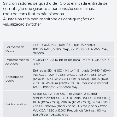
Sincronizadores de quadro de 10 bits em cada entrada de
comutação que garante a transmissão sem falhas,
mesmo com fontes não-síncrona
Ajustes na tela para monitorar as configurações de
visualização switcher
HD :1080/59.94i, 1080/50i, 1080/23.98PsF,
Formatos de
1080/24PsF,720/59.94p, 720/50p SD :480/59.94i,
Vídeo
576/50i
Processamento
Y:Cb:Cr : 4:2:2 10 bit (8 bit para FMEM) RGB : 4:4:4
de Vídeo
8 bit
Entradas SDI: 4 (SDI-IN1 to 4) Entrada DVI-D: 1 (DVI-
IN), XGA (1024 x 768), WXGA (1280 x 768), SXGA
Entradas de
(1280 x 1024), WSXGA+ (1680 x 1050), UXGA (1600
Vídeo
x 1200), WUXGA (1920 x 1200) Frequência Vertical:
60 Hz 1080/50p, 1080/59.94p
Saídas SDI: 2 (SDI-OUT1 to 2 each, 2 output
distribution for SDI-OUT1) Saída DVI-D: 1 (DVI-OUT),
XGA (1024 x 768), WXGA (1280 x 768), SXGA (1280
Saídas de Vídeo
x 1024), SXGA+ (1680 x 1050), UXGA (1600 x 1200),
WUXGA (1920 x 1200) Frequência Vertical: 60 Hz
1080/50p, 1080/59.94p