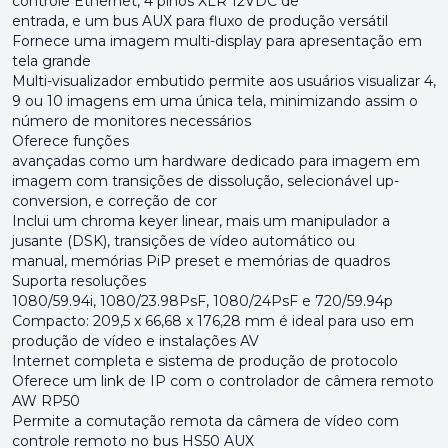
controle Ethernet, 4 pinos XLR 12VDC de
entrada, e um bus AUX para fluxo de produção versátil
Fornece uma imagem multi-display para apresentação em
tela grande
Multi-visualizador embutido permite aos usuários visualizar 4,
9 ou 10 imagens em uma única tela, minimizando assim o
número de monitores necessários
Oferece funções
avançadas como um hardware dedicado para imagem em
imagem com transições de dissolução, selecionável up-
conversion, e correção de cor
Inclui um chroma keyer linear, mais um manipulador a
jusante (DSK), transições de vídeo automático ou
manual, memórias PiP preset e memórias de quadros
Suporta resoluções
1080/59.94i, 1080/23.98PsF, 1080/24PsF e 720/59.94p
Compacto: 209,5 x 66,68 x 176,28 mm é ideal para uso em
produção de vídeo e instalações AV
Internet completa e sistema de produção de protocolo
Oferece um link de IP com o controlador de câmera remoto
AW RP50
Permite a comutação remota da câmera de vídeo com
controle remoto no bus HS50 AUX