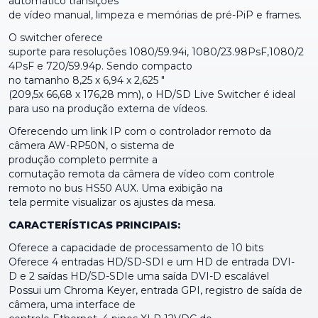
automático transições
de vídeo manual, limpeza e memórias de pré-PiP e frames.
O switcher oferece
suporte para resoluções 1080/59.94i, 1080/23.98PsF,1080/2
4PsF e 720/59.94p. Sendo compacto
no tamanho 8,25 x 6,94 x 2,625 "
(209,5x 66,68 x 176,28 mm), o HD/SD Live Switcher é ideal
para uso na produção externa de vídeos.
Oferecendo um link IP com o controlador remoto da
câmera AW-RP50N, o sistema de
produção completo permite a
comutação remota da câmera de vídeo com controle
remoto no bus HS50 AUX. Uma exibição na
tela permite visualizar os ajustes da mesa.
CARACTERÍSTICAS PRINCIPAIS:
Oferece a capacidade de processamento de 10 bits
Oferece 4 entradas HD/SD-SDI e um HD de entrada DVI-
D e 2 saídas HD/SD-SDIe uma saída DVI-D escalável
Possui um Chroma Keyer, entrada GPI, registro de saída de
câmera, uma interface de