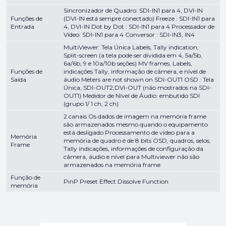
Sincronizador de Quadro: SDI-IN1 para 4, DVI-IN
Funções de
(DVI-IN está sempre conectado) Freeze : SDI-IN1 para
Entrada
4, DVI-IN Dot by Dot : SDI-IN1 para 4 Processador de
Vídeo: SDI-IN1 para 4 Conversor : SDI-IN3, IN4
MultiViewer: Tela Única Labels, Tally indication,
Split-screen (a tela pode ser dividida em 4, 5a/5b,
6a/6b, 9 e 10a/10b seções) MV frames, Labels,
Funções de
indicações Tally, informação de câmera, e nível de
Saída
áudio Meters are not shown on SDI-OUT1 OSD : Tela
Única, SDI-OUT2,DVI-OUT (não mostrados na SDI-
OUT1) Medidor de Nível de Áudio: embutido SDI
(grupo 1/ 1 ch, 2 ch)
2 canais Os dados de imagem na memória frame
são armazenados mesmo quando o equipamento
está desligado Processamento de vídeo para a
Memória
memória de quadro é de 8 bits OSD, quadros, selos,
Frame
Tally indicações, informações de configuração da
câmera, áudio e nível para Multiviewer não são
armazenados na memória frame
Função de
PinP Preset Effect Dissolve Function
memória