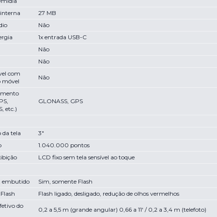
/mídia
interna
27 MB
dio
Não
ergia
1x entrada USB-C
Não
Não
vel com
Não
o móvel
amento
PS,
GLONASS, GPS
 etc.)
da tela
3"
o
1.040.000 pontos
xibição
LCD fixo sem tela sensível ao toque
z embutido
Sim, somente Flash
 Flash
Flash ligado, desligado, redução de olhos vermelhos
fetivo do
0,2 a 5,5 m (grande angular) 0,66 a 11' / 0,2 a 3,4 m (telefoto)