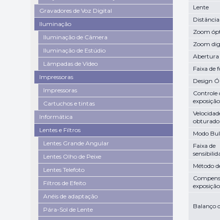
Lente
Gravadores de Voz Digital
Distância
Iluminação
Zoom ópt
Iluminação de Câmera
Zoom dig
Iluminação de Estúdio
Abertura
Lâmpadas de Vídeo
Faixa de 
Impressoras
Design Ó
Impressoras
Controle 
exposição
Cartuchos e tintas
Velocidad
Informática
obturado
Lentes e Filtros
Modo Bu
Lentes Grande Angular
Faixa de
sensibili
Lentes Olho de Peixe
Método d
Lentes Telefoto
Compens
Filtros de Efeito
exposição
Anéis de adaptação
Balanço 
Pára-Sol de Lente