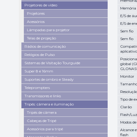
memória
Projetores de vídeo
Memória 
Projetores
E/S de áu
Acessórios
E/S de en
Lâmpadas para projetor
Sem fio
Telas de projeção
Sem fio
Rádios de comunicação
Compatí
aplicativ
Relógios de Pulso
Posicion
Sistemas de Visitação Tourguide
global (G
GLONASS,
Super 8 e 16mm
Monitor
Suportes de ombro e Steady
Tamanho 
Teleprompters
Resoluçã
Transmissores e links
Tipo de e
Tripés: câmera e iluminação
Clarão
Tripés de câmera
Flash/Lu
Cabeças de Tripé
Modos de
Acessórios para tripé
Alcance e
flash