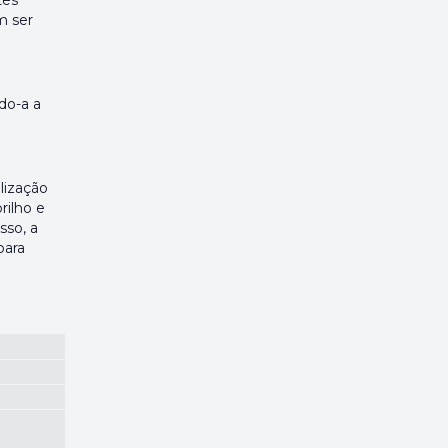
tes
m ser
do-a a
lização
rilho e
sso, a
para