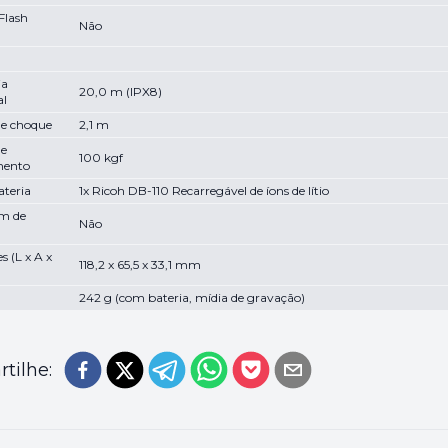
Flash
Não
ia
20,0 m (IPX8)
al
de choque
2,1 m
de
100 kgf
ento
ateria
1x Ricoh DB-110 Recarregável de íons de lítio
m de
Não
 (L x A x
118,2 x 65,5 x 33,1 mm
242 g (com bateria, mídia de gravação)
tilhe: