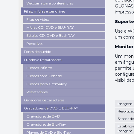
de viage
Webcam para conferências
GLONASS 
Fitas, mídias e pendrives
impresso
Fitas de vídeo
Suporte
Mídias CD, DVD e BLU-RAY
Use a W
Estojos CD, DVD e BLU-RAY
um compu
Pendrives
Monitor
Fones de ouvido
Um monit
Fundos e Rebatedores
em ângul
Fundos Infinito
permite u
configur
Fundos com Cenário
visibilid
Fundos para Cromakey
Rebatedores
Geradores de caracteres
Imagem
Gravadores de DVD E BLU-RAY
Resolução
Gravadores de DVD
Sensor d
Gravadores de Blu-Ray
Estabiliz
Imagem
Players de DVD e Blu-Ray