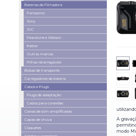
Baterias de Filmadora
Panasonic
Sony
JVC
Pearstone e Watson
Kastar
Outras marcas
Pilhas recarregáveis
Bolsas de transporte
Carregadores de bateria
Cabos e Plugs
Plugs de adaptação
Cabos para conexões
utilizan
Caixas de som amplificadas
A gravaç
Capas de chuva
permitind
Claquetes
modo Mov
Coletes e acessórios