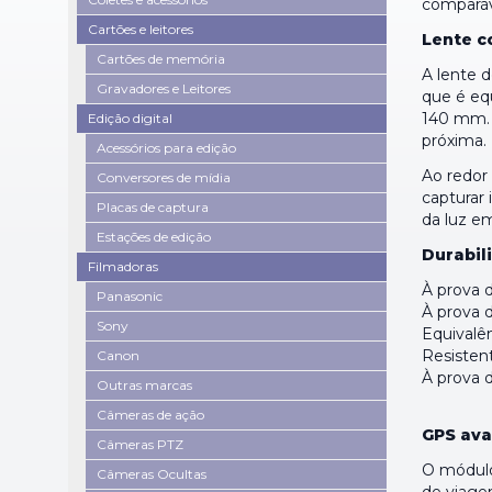
comparáv
Cartões e leitores
Lente c
Cartões de memória
A lente 
Gravadores e Leitores
que é eq
140 mm. 
Edição digital
próxima.
Acessórios para edição
Ao redor 
Conversores de mídia
capturar 
Placas de captura
da luz em
Estações de edição
Durabil
Filmadoras
À prova 
Panasonic
À prova d
Sony
Equivalên
Resisten
Canon
À prova 
Outras marcas
Câmeras de ação
GPS ava
Câmeras PTZ
O módulo
Câmeras Ocultas