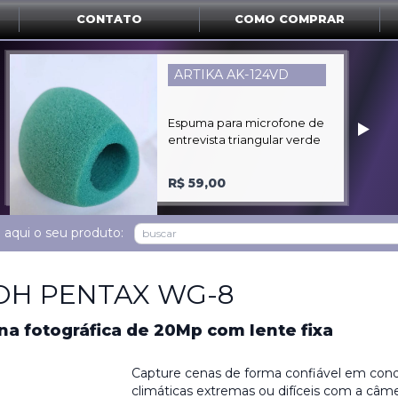
CONTATO
COMO COMPRAR
TELEPRO TP-105
Teleprompter para
‣
montagem com tablet e
smartphones
R$ 899,00
 aqui o seu produto:
OH PENTAX WG-8
a fotográfica de 20Mp com lente fixa
Capture cenas de forma confiável em con
climáticas extremas ou difíceis com a câmer