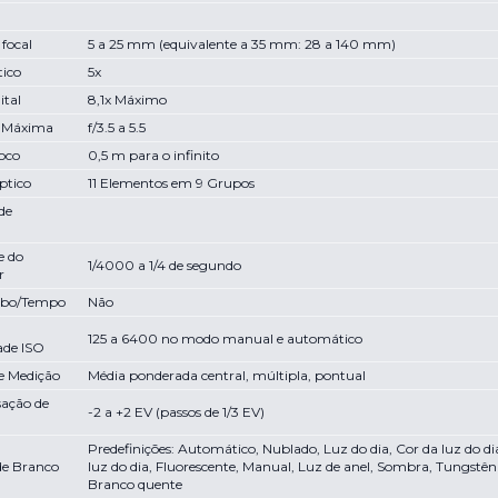
 focal
5 a 25 mm (equivalente a 35 mm: 28 a 140 mm)
ico
5x
ital
8,1x Máximo
 Máxima
f/3.5 a 5.5
foco
0,5 m para o infinito
ptico
11 Elementos em 9 Grupos
de
e do
1/4000 a 1/4 de segundo
r
lbo/Tempo
Não
125 a 6400 no modo manual e automático
dade ISO
e Medição
Média ponderada central, múltipla, pontual
ação de
-2 a +2 EV (passos de 1/3 EV)
Predefinições: Automático, Nublado, Luz do dia, Cor da luz do d
de Branco
luz do dia, Fluorescente, Manual, Luz de anel, Sombra, Tungstên
Branco quente