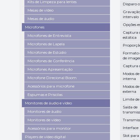
Kits de Limpeza para lentes
Disparo 
Mesas de vídeo
Gravação
intervalo
Mesas de áudio
Opções es
Microfones
Captura
Microfones de Entrevista
estática
Microfones de Lapela
Proporção
Microfones de Estúdio
Formato 
de imag
Microfones de Conferência
Captura 
Microfones Apresentação
Modos de
Microfone Direcional Boom
interna
Acessórios para microfone
Modos de
externa
Espumas e Priscilas
Limite de
Monitores de áudio e vídeo
Saída de
Monitores de áudio
transmis
Monitores de vídeo
Transmis
Interface
Acessórios para monitor
Slot para
Players de vídeo digital