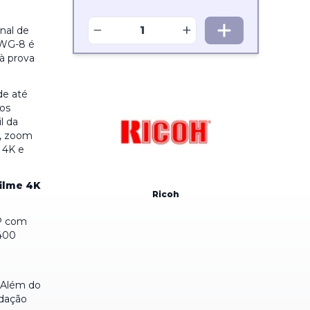
−
+
nal de
 WG-8 é
 à prova
de até
sos
l da
a, zoom
o 4K e
filme 4K
Ricoh
MP com
6400
. Além do
idação