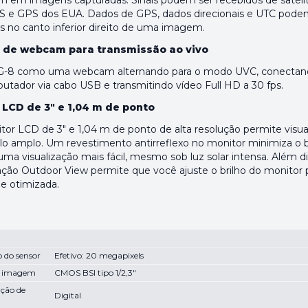
m em imagens capturadas. Sinais podem ser recebidos de satéli
e GPS dos EUA. Dados de GPS, dados direcionais e UTC pode
s no canto inferior direito de uma imagem.
 de webcam para transmissão ao vivo
G-8 como uma webcam alternando para o modo UVC, conectan
tador via cabo USB e transmitindo vídeo Full HD a 30 fps.
 LCD de 3" e 1,04 m de ponto
or LCD de 3" e 1,04 m de ponto de alta resolução permite visua
o amplo. Um revestimento antirreflexo no monitor minimiza o b
ma visualização mais fácil, mesmo sob luz solar intensa. Além di
ação Outdoor View permite que você ajuste o brilho do monitor 
ade otimizada.
 do sensor
Efetivo: 20 megapixels
e imagem
CMOS BSI tipo 1/2,3"
ação de
Digital