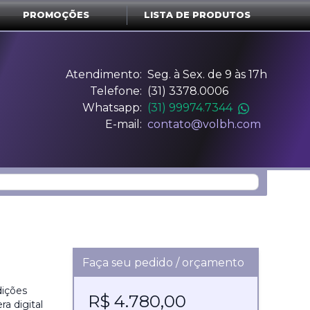
PROMOÇÕES
LISTA DE PRODUTOS
Atendimento:
Seg. à Sex. de 9 às 17h
Telefone:
(31) 3378.0006
Whatsapp:
(31) 99974.7344
E-mail:
contato@volbh.com
Faça seu pedido / orçamento
dições
R$ 4.780,00
a digital