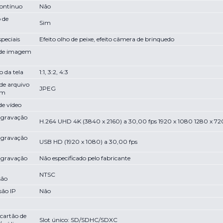
contínuo
Não
 de
Sim
peciais
Efeito olho de peixe, efeito câmera de brinquedo
 de imagem
 da tela
1:1, 3:2, 4:3
de arquivo
JPEG
em
de vídeo
 gravação
H.264 UHD 4K (3840 x 2160) a 30,00 fps 1920 x 1080 1280 x 72
 gravação
USB HD (1920 x 1080) a 30,00 fps
 gravação
Não especificado pelo fabricante
NTSC
são
são IP
Não
 cartão de
Slot único: SD/SDHC/SDXC