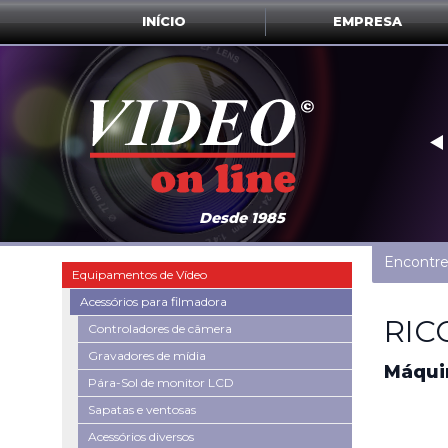
INÍCIO
EMPRESA
‣
Desde 1985
Encontre
Equipamentos de Vídeo
Acessórios para filmadora
RIC
Controladores de câmera
Gravadores de mídia
Máquin
Pára-Sol de monitor LCD
Sapatas e ventosas
Acessórios diversos