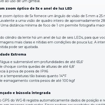
el ao uso de um gimbal.
om zoom óptico de 5x e anel de luz LED
de zoom óptico de 5x fornece um ângulo de visão de 5 mm a 25
uivalente a uma visão de quadro inteiro de aproximadamente 
Uma distância mínima de foco de 1 cm permite fotografia macro
do cilindro da lente há um anel de luz de seis LEDs, para que vo
imagens mais claras e nítidas em condições de pouca luz. A inte
itida pode ser ajustada.
idade Extrema
d'água e submersível em profundidades de até 65,6'
e choque contra quedas de alturas de até 6,8'
cia à prova de poeira de IPX6
te a temperaturas tão baixas quanto 14°F
de esmagamento contra pesos de até 100 kgf
nçado e bússola integrada
 GPS do WG-8 registra automaticamente dados de posição e re