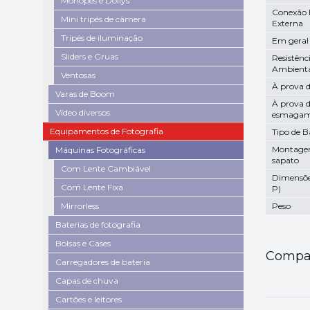
Monopés e Dollys
Conexão 
Mini tripés de câmera
Externa
Tripés de iluminação
Em geral
Sliders e Gruas
Resistênc
Ambient
Ventosas
À prova 
Varas de Boom
À prova 
Vídeo diversos
esmagam
Equipamentos de Fotografia
Tipo de B
Montage
Máquinas Fotográficas
sapato
Com Lente Cambiável
Dimensões
Com Lente Fixa
P)
Mirrorless
Peso
Baterias de fotografia
Bolsas e Cases
Compar
Carregadores de bateria
Capas de chuva
Cartões e leitores