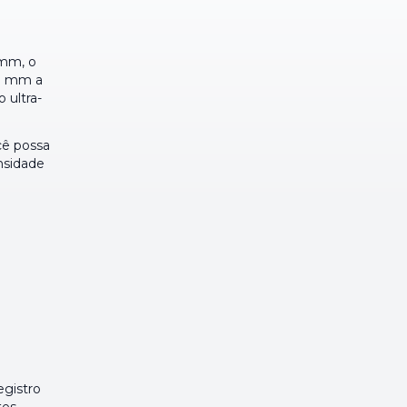
 mm, o
28 mm a
 ultra-
cê possa
nsidade
gistro