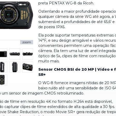
preta PENTAX WG-8 da Ricoh.
Ostentando a maior profundidade operacio
qualquer câmera da série WG até agora, a
submersível a profundidades de até 65,6' e
de poeira IPX6.
Ela pode suportar temperaturas extremas 
14°F, e seu design amigável e vários recur
zoom
convenientes permitem uma operação fáci
câmera. Ela tem uma luz de anel integrad
óptico de 5x, clipes de filme com resoluçã
muito mais.
Sensor CMOS BSI de 20 MP | Vídeo e 
SR+
O WG-8 fornece imagens nítidas de 20 
baixo ruído até uma sensibilidade de ISO 
do um sensor de imagem CMOS retroiluminado.
ão de filme em resolução 4K no formato H.264 está disponível,
o capturar clipes de filme estendidos de alta qualidade a 30 fps
ie Shake Reduction, o modo Movie SR+ gera redução de trep