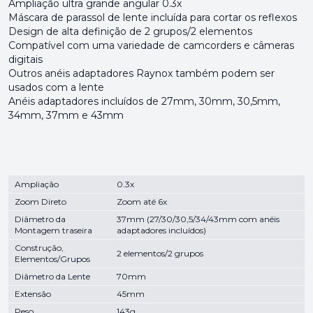
Ampliação ultra grande angular 0.3x
Máscara de parassol de lente incluída para cortar os reflexos
Design de alta definição de 2 grupos/2 elementos
Compatível com uma variedade de camcorders e câmeras
digitais
Outros anéis adaptadores Raynox também podem ser
usados com a lente
Anéis adaptadores incluídos de 27mm, 30mm, 30,5mm,
34mm, 37mm e 43mm
Ampliação
0.3x
Zoom Direto
Zoom até 6x
Diâmetro da
37mm (27/30/30,5/34/43mm com anéis
Montagem traseira
adaptadores incluídos)
Construção,
2 elementos/2 grupos
Elementos/Grupos
Diâmetro da Lente
70mm
Extensão
45mm
Peso
143g