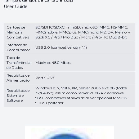
Tampas de slot de cartão e USB
User Guide
Cartões de
SD/SDHC/SDXC, miniSD, microSD, MMC, RS-MMC,
Memória
MMCmobile, MMCplus, MMCmicro, M2, DV, Memory
Compatíveis
Stick XC / Pro / Pro Duo / Micro / Pro-HG Duo 8-bit
Interface de
USB 2.0 (compatível com 1.1)
Computador
Taxa de
Transferência
Máximo: 480 Mbps
de Dados
Requisitos de
Porta USB
Alimentação
Windows 8, 7, Vista, XP, Server 2003 e 2008 (todos
Requisitos de
32/64-bit), assim como Server 2008 R2 Windows
Sistema e
98SE compatível através de driver opcional Mac OS
Software
9.0 ou posterior