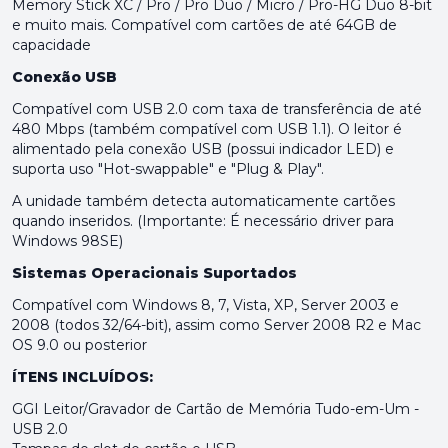
Memory Stick XC / Pro / Pro Duo / Micro / Pro-HG Duo 8-bit
e muito mais. Compatível com cartões de até 64GB de
capacidade
Conexão USB
Compatível com USB 2.0 com taxa de transferência de até
480 Mbps (também compatível com USB 1.1). O leitor é
alimentado pela conexão USB (possui indicador LED) e
suporta uso "Hot-swappable" e "Plug & Play".
A unidade também detecta automaticamente cartões
quando inseridos. (Importante: É necessário driver para
Windows 98SE)
Sistemas Operacionais Suportados
Compatível com Windows 8, 7, Vista, XP, Server 2003 e
2008 (todos 32/64-bit), assim como Server 2008 R2 e Mac
OS 9.0 ou posterior
ÍTENS INCLUÍDOS:
GGI Leitor/Gravador de Cartão de Memória Tudo-em-Um -
USB 2.0