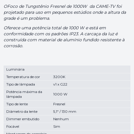
OFoco de Tungstênio Fresnel de 1000W
da CAME-TV foi
projetado para uso em pequenos estúdios onde a altura da
grade é um problema.
Oferece uma potência total de 1000 W e está em
conformidade com os padrões IP23. A carcaça da luz é
construída com material de alumínio fundido resistente à
corrosão.
Luminária
Temperatura de cor
3200K
Tipo de lâmpada
v1 x G22
Potência máxima da
1000 W
lâmpada
Tipo de lente
Fresnel
Diâmetro da lente
5,1" / 130 mm
Dimmer embutido
Nenhum
Focável
Sim
Montagem de acessório