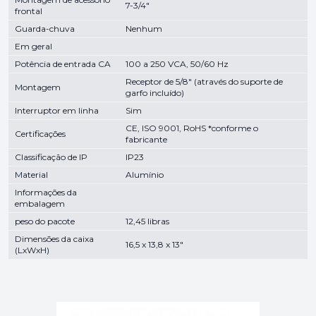
7-3/4"
frontal
Guarda-chuva
Nenhum
Em geral
Potência de entrada CA
100 a 250 VCA, 50/60 Hz
Receptor de 5/8" (através do suporte de
Montagem
garfo incluído)
Interruptor em linha
Sim
CE, ISO 9001, RoHS *conforme o
Certificações
fabricante
Classificação de IP
IP23
Material
Alumínio
Informações da
embalagem
peso do pacote
12,45 libras
Dimensões da caixa
16,5 x 13,8 x 13"
(LxWxH)