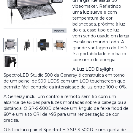
uma grande aliada do
videomaker. Refletindo
uma luz suave e com
temperatura de cor
balanceada, próxima à luz
do dia, esse tipo de luz
zoom
vem sendo usado em larga
escala no mundo todo. A
grande vantagem do LED
é a portabilidade e o baixo
consumo de energia.
A Luz LED Daylight
SpectroLED Studio 500 da Genaray é construída em torno
de um painel de 500 LEDS com um LCD touchscreen que
permite fácil controle da intensidade da luz entre 100 e 0%.
A Generay inclui um controle remoto sem fio com um
alcance de 65 pés para luzes montadas sobre a cabeça ou a
distância. O SP-S-500D oferece um ângulo de feixe flood de
60° e um alto CRI de >93 para uma renderização de cor
precisa.
O kit inclui o painel SpectroLED SP-S-500D e uma junta de