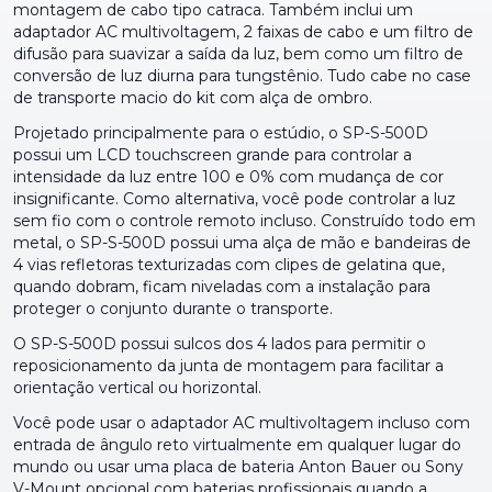
montagem de cabo tipo catraca. Também inclui um
adaptador AC multivoltagem, 2 faixas de cabo e um filtro de
difusão para suavizar a saída da luz, bem como um filtro de
conversão de luz diurna para tungstênio. Tudo cabe no case
de transporte macio do kit com alça de ombro.
Projetado principalmente para o estúdio, o SP-S-500D
possui um LCD touchscreen grande para controlar a
intensidade da luz entre 100 e 0% com mudança de cor
insignificante. Como alternativa, você pode controlar a luz
sem fio com o controle remoto incluso. Construído todo em
metal, o SP-S-500D possui uma alça de mão e bandeiras de
4 vias refletoras texturizadas com clipes de gelatina que,
quando dobram, ficam niveladas com a instalação para
proteger o conjunto durante o transporte.
O SP-S-500D possui sulcos dos 4 lados para permitir o
reposicionamento da junta de montagem para facilitar a
orientação vertical ou horizontal.
Você pode usar o adaptador AC multivoltagem incluso com
entrada de ângulo reto virtualmente em qualquer lugar do
mundo ou usar uma placa de bateria Anton Bauer ou Sony
V-Mount opcional com baterias profissionais quando a