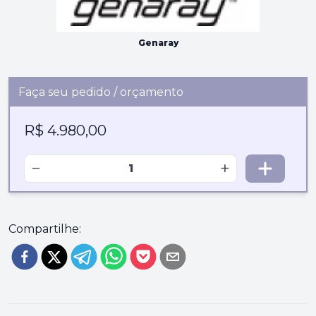
Genaray
Faça seu pedido / orçamento
R$ 4.980,00
−
+
Compartilhe: