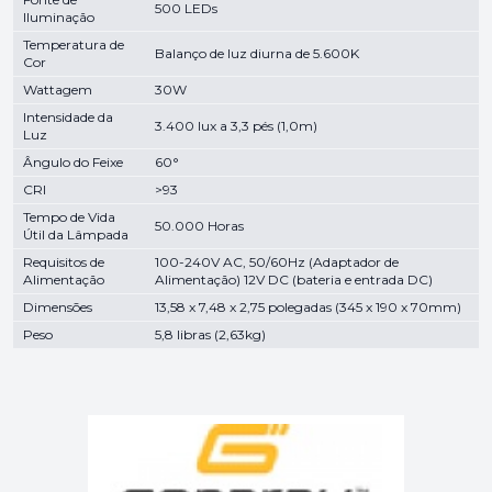
500 LEDs
Iluminação
Temperatura de
Balanço de luz diurna de 5.600K
Cor
Wattagem
30W
Intensidade da
3.400 lux a 3,3 pés (1,0m)
Luz
Ângulo do Feixe
60°
CRI
>93
Tempo de Vida
50.000 Horas
Útil da Lâmpada
Requisitos de
100-240V AC, 50/60Hz (Adaptador de
Alimentação
Alimentação) 12V DC (bateria e entrada DC)
Dimensões
13,58 x 7,48 x 2,75 polegadas (345 x 190 x 70mm)
Peso
5,8 libras (2,63kg)