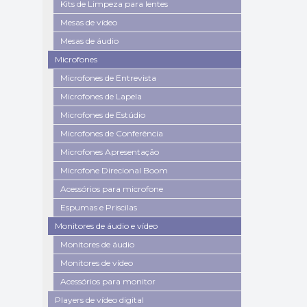
Kits de Limpeza para lentes
Mesas de vídeo
Mesas de áudio
Microfones
Microfones de Entrevista
Microfones de Lapela
Microfones de Estúdio
Microfones de Conferência
Microfones Apresentação
Microfone Direcional Boom
Acessórios para microfone
Espumas e Priscilas
Monitores de áudio e vídeo
Monitores de áudio
Monitores de vídeo
Acessórios para monitor
Players de vídeo digital