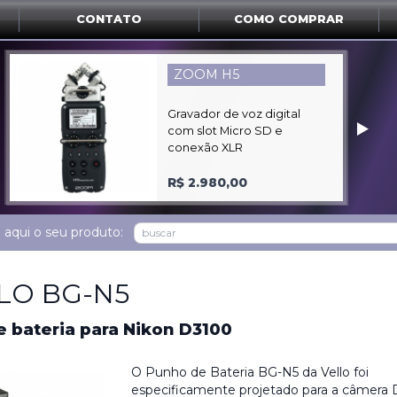
CONTATO
COMO COMPRAR
PANASONIC HC-V160
‣
Filmadora Full HD com
1CCD SDHC
sob consulta
 aqui o seu produto:
LO BG-N5
e bateria para Nikon D3100
O Punho de Bateria BG-N5 da Vello foi
especificamente projetado para a câmera