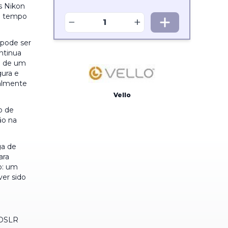
s Nikon
eu tempo
−
+
 pode ser
ntinua
gn de um
ura e
ialmente
Vello
o de
ção na
ga de
ara
o: um
ver sido
 DSLR