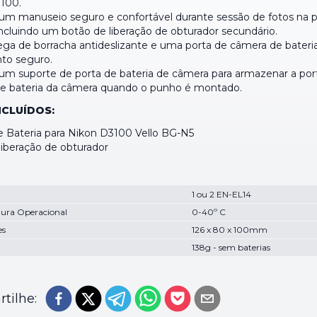
100.
um manuseio seguro e confortável durante sessão de fotos na 
 incluindo um botão de liberação de obturador secundário.
ega de borracha antideslizante e uma porta de câmera de bater
to seguro.
m suporte de porta de bateria de câmera para armazenar a por
e bateria da câmera quando o punho é montado.
NCLUÍDOS:
 Bateria para Nikon D3100 Vello BG-N5
liberação de obturador
1 ou 2 EN-EL14
ura Operacional
0-40º C
es
126 x 80 x 100mm
138g - sem baterias
tilhe: