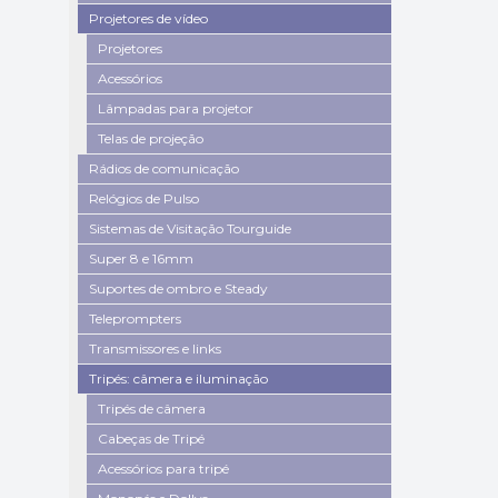
Projetores de vídeo
Projetores
Acessórios
Lâmpadas para projetor
Telas de projeção
Rádios de comunicação
Relógios de Pulso
Sistemas de Visitação Tourguide
Super 8 e 16mm
Suportes de ombro e Steady
Teleprompters
Transmissores e links
Tripés: câmera e iluminação
Tripés de câmera
Cabeças de Tripé
Acessórios para tripé