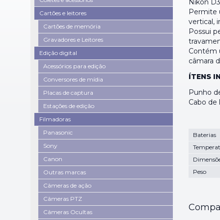
Nikon D3
Permite 
Cartões e leitores
vertical,
Cartões de memória
Possui p
Gravadores e Leitores
travamen
Contém u
Edição digital
câmara d
Acessórios para edição
ÍTENS I
Conversores de mídia
Punho de
Placas de captura
Cabo de 
Estações de edição
Filmadoras
Panasonic
Baterias
Sony
Temperat
Canon
Dimensõ
Peso
Outras marcas
Câmeras de ação
Câmeras PTZ
Compar
Câmeras Ocultas