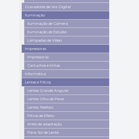
Gravadores de Voz Digital
Iluminação
Iluminação de Câmera
Iluminação de Estúdio
Lâmpadas de Vídeo
Impressoras
Impressoras
Cartuchos e tintas
Informática
Lentes e Filtros
Lentes Grande Angular
Lentes Olho de Peixe
Lentes Telefoto
Filtros de Efeito
Anéis de adaptação
Pára-Sol de Lente