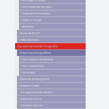
Monopés e Dollys
Mini tripés de câmera
Tripés de iluminação
Sliders e Gruas
Ventosas
Varas de Boom
Vídeo diversos
Equipamentos de Fotografia
Máquinas Fotográficas
Com Lente Cambiável
Com Lente Fixa
Mirrorless
Baterias de fotografia
Bolsas e Cases
Carregadores de bateria
Capas de chuva
Cartões e leitores