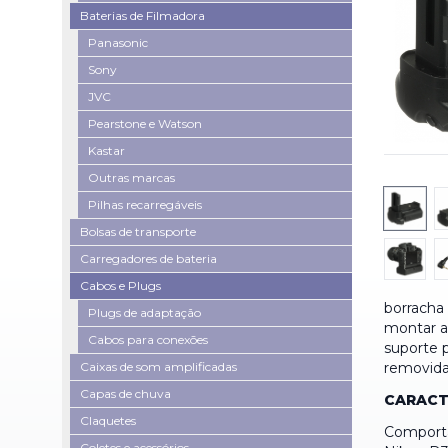
Baterias de Filmadora
Panasonic
Sony
JVC
Pearstone e Watson
Kastar
Outras marcas
Pilhas recarregáveis
Bolsas de transporte
Carregadores de bateria
Cabos e Plugs
borracha
Plugs de adaptação
montar a
Cabos para conexões
suporte p
Caixas de som amplificadas
removida 
Capas de chuva
CARACTE
Claquetes
Comporta
Coletes e acessórios