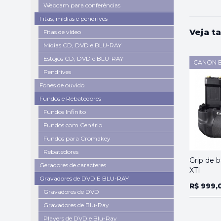
Webcam para conferências
Fitas, mídias e pendrives
Veja t
Fitas de vídeo
Mídias CD, DVD e BLU-RAY
Estojos CD, DVD e BLU-RAY
CANON 
Pendrives
Fones de ouvido
Fundos e Rebatedores
Fundos Infinito
Fundos com Cenário
Fundos para Cromakey
Rebatedores
Grip de b
Geradores de caracteres
XTI
Gravadores de DVD E BLU-RAY
R$ 999,
Gravadores de DVD
Gravadores de Blu-Ray
Players de DVD e Blu-Ray