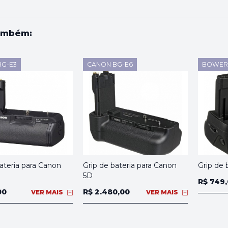
ambém:
BG-E3
CANON BG-E6
BOWER 
ateria para Canon
Grip de bateria para Canon
Grip de 
5D
R$ 749
00
R$ 2.480,00
VER MAIS
VER MAIS