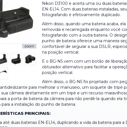
Nikon D3100 e aceita uma ou duas bateria
EN-EL14. Com duas baterias instaladas, s
fotografando é efetivamente duplicado.
Além disso, quando uma bateria acaba, ela
removida e recarregada enquanto você co
fotografando com a outra bateria. O desi
punho de bateria oferece uma maneira seg
confortável de segurar a sua DSLR, espec
zoom
na posição vertical.
E o BG-N5 vem com um botão de liberaçã
obturador alternativo para facilitar a opera
posição vertical.
Além disso, o BG-N5 foi projetado com pe
 antideslizante para melhorar o manuseio, um soquete de tripé p
 sua câmera diretamente em um tripé e um recurso maravilhos
ara a porta de bateria da câmera para não perdê-la quando ela ti
para a instalação do punho de bateria.
RÍSTICAS PRINCIPAIS:
 até duas baterias EN-EL14, duplicando a vida da bateria para a