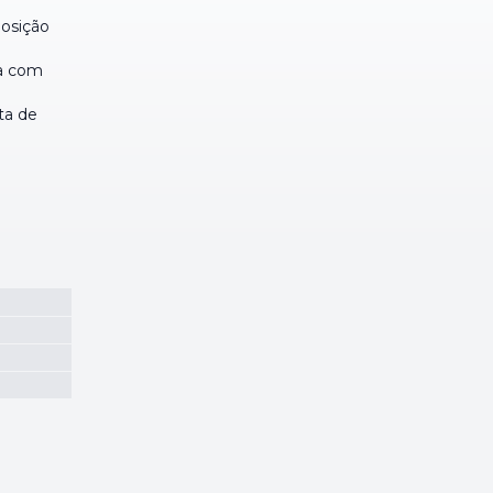
posição
ia com
ta de