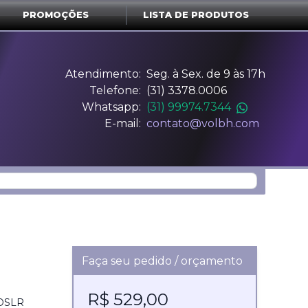
PROMOÇÕES
LISTA DE PRODUTOS
Atendimento:
Seg. à Sex. de 9 às 17h
Telefone:
(31) 3378.0006
Whatsapp:
(31) 99974.7344
E-mail:
contato@volbh.com
Faça seu pedido / orçamento
R$ 529,00
 DSLR