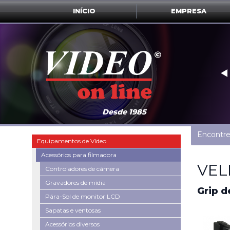
INÍCIO
EMPRESA
‣
Desde 1985
Encontre
Equipamentos de Vídeo
Acessórios para filmadora
VEL
Controladores de câmera
Gravadores de mídia
Grip d
Pára-Sol de monitor LCD
Sapatas e ventosas
Acessórios diversos