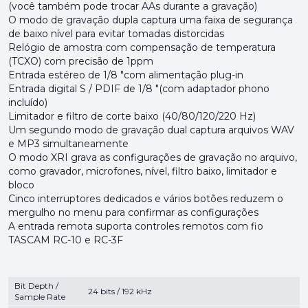
(você também pode trocar AAs durante a gravação)
O modo de gravação dupla captura uma faixa de segurança
de baixo nível para evitar tomadas distorcidas
Relógio de amostra com compensação de temperatura
(TCXO) com precisão de 1ppm
Entrada estéreo de 1/8 "com alimentação plug-in
Entrada digital S / PDIF de 1/8 "(com adaptador phono
incluído)
Limitador e filtro de corte baixo (40/80/120/220 Hz)
Um segundo modo de gravação dual captura arquivos WAV
e MP3 simultaneamente
O modo XRI grava as configurações de gravação no arquivo,
como gravador, microfones, nível, filtro baixo, limitador e
bloco
Cinco interruptores dedicados e vários botões reduzem o
mergulho no menu para confirmar as configurações
A entrada remota suporta controles remotos com fio
TASCAM RC-10 e RC-3F
Bit Depth /
24 bits / 192 kHz
Sample Rate