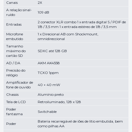
Canais
2X
A relação sinal-
109 dB
ruído
2 conector XLR combo 1 x entrada digital S / PDIF de
Entradas
1/8 / 3,5 mm 1 x entrada estéreo de 1/8 / 3,5 mm
Microfone
1 x Direcional AB com Shockmount,
embutido
omnidireccional
Tamanho
máximo do
SDXC até 128 GB
cartão SD
AD / DA
AKM AK4558
Precisão do
TCXO 1ppm
relógio
Amplificador de
40 + 40 mW
fone de ouvido
Chassis
Alumínio preto
Tela de LCD
Retroiluminado, 128 x 128
Poder
Switchable
fantasma
Bateria recarregável de iões de lítio embutida, bem
Poder
como pilhas AA