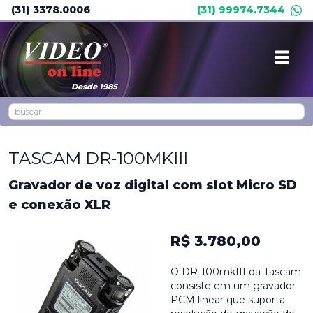
(31) 3378.0006
(31) 99974.7344
Desde 1985
TASCAM DR-100MKIII
Gravador de voz digital com slot Micro SD
e conexão XLR
R$ 3.780,00
O DR-100mkIII da Tascam
consiste em um gravador
PCM linear que suporta