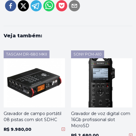
Veja também:
TASCAM DR-680 MKII
SONY PCM-A10
Gravador de campo portátil
Gravador de voz digital com
08 pistas com slot SDHC
16Gb profissional slot
MicroSD
R$ 9.980,00
R$ 2.680,00