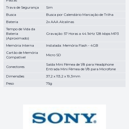
Pastas
Trava de Segurança
Sim
Busca
Busca por Calendário Marcação de Trilha
Bateria
2x AAA Alcalinas
Tempo de Vida da
Bateria
Gravação: 57 Horas a 44.1kHz 128 kbps MP3
(Aproximado)
Memória Interna
Instalada: Memória Flash - 4GB
Cartão de Memória
Micro SD
Compatível
Saída Mini Fêmea de 1/8 para Headphone
Conectores
Entrada Mini Fêmea de 1/8 para Microfone
Dimensões
37,2 x 113,2 x 19,3mm
Peso
75g