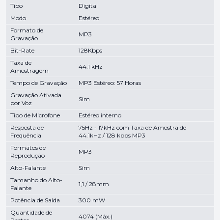
Tipo
Digital
Modo
Estéreo
Formato de
MP3
Gravação
Bit-Rate
128Kbps
Taxa de
44.1 kHz
Amostragem
Tempo de Gravação
MP3 Estéreo: 57 Horas
Gravação Ativada
Sim
por Voz
Tipo de Microfone
Estéreo interno
Resposta de
75Hz - 17kHz com Taxa de Amostra de
Frequência
44.1kHz / 128 kbps MP3
Formatos de
MP3
Reprodução
Alto-Falante
Sim
Tamanho do Alto-
1,1 / 28mm
Falante
Potência de Saída
300 mW
Quantidade de
4074 (Máx.)