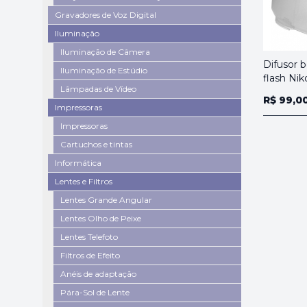
Gravadores de Voz Digital
Iluminação
Iluminação de Câmera
Difusor 
Iluminação de Estúdio
flash Ni
Lâmpadas de Vídeo
R$ 99,0
Impressoras
Impressoras
Cartuchos e tintas
Informática
Lentes e Filtros
Lentes Grande Angular
Lentes Olho de Peixe
Lentes Telefoto
Filtros de Efeito
Anéis de adaptação
Pára-Sol de Lente