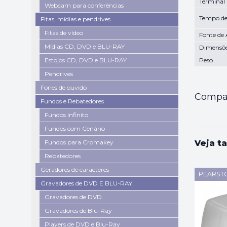
Terminal
Webcam para conferências
Tempo de
Fitas, mídias e pendrives
Fitas de vídeo
Fonte de
Mídias CD, DVD e BLU-RAY
Dimensõ
Estojos CD, DVD e BLU-RAY
Peso
Pendrives
Fones de ouvido
Compar
Fundos e Rebatedores
Fundos Infinito
Fundos com Cenário
Fundos para Cromakey
Veja t
Rebatedores
Geradores de caracteres
PEARST
Gravadores de DVD E BLU-RAY
Gravadores de DVD
Gravadores de Blu-Ray
Players de DVD e Blu-Ray