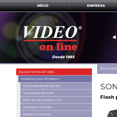
INÍCIO
EMPRESA
‣
Desde 1985
Encontre
Equipamentos de Vídeo
Acessórios para filmadora
SON
Controladores de câmera
Gravadores de mídia
Flash 
Pára-Sol de monitor LCD
Sapatas e ventosas
Acessórios diversos