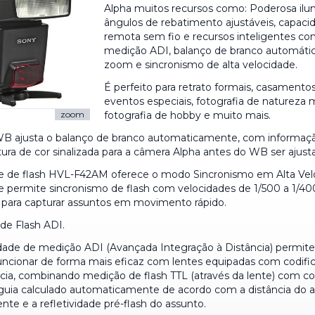
Alpha muitos recursos como: Poderosa ilu
ângulos de rebatimento ajustáveis, capaci
remota sem fio e recursos inteligentes c
medição ADI, balanço de branco automátic
zoom e sincronismo de alta velocidade.
É perfeito para retrato formais, casamento
eventos especiais, fotografia de natureza 
fotografia de hobby e muito mais.
zoom
B ajusta o balanço de branco automaticamente, com informaç
ura de cor sinalizada para a câmera Alpha antes do WB ser ajust
e de flash HVL-F42AM oferece o modo Sincronismo em Alta Vel
e permite sincronismo de flash com velocidades de 1/500 a 1/4
para capturar assuntos em movimento rápido.
de Flash ADI.
dade de medição ADI (Avançada Integração à Distância) permit
ncionar de forma mais eficaz com lentes equipadas com codifi
ncia, combinando medição de flash TTL (através da lente) com co
uia calculado automaticamente de acordo com a distância do a
nte e a refletividade pré-flash do assunto.