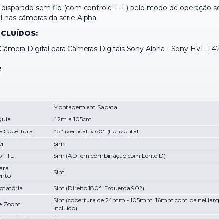
 disparado sem fio (com controle TTL) pelo modo de operação s
l nas câmeras da série Alpha.
NCLUÍDOS:
 Câmera Digital para Câmeras Digitais Sony Alpha - Sony HVL-F
e
Montagem em Sapata
guia
42m a 105cm
e Cobertura
45° (vertical) x 60° (horizontal
er
Sim
o TTL
Sim (ADI em combinação com Lente D)
ara
Sim
ento
otatória
Sim (Direito 180°, Esquerda 90°)
Sim (cobertura de 24mm - 105mm, 16mm com painel lar
de Zoom
incluído)