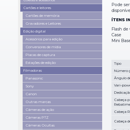
Pode ser
Cartões e leitores
disponíve
Cartões de memória
ÍTENS I
Gravadores e Leitores
Flash de
Edição digital
Case
Acessórios para edição
Mini Bas
Conversores de mídia
Placas de captura
Estações de edição
Tipo
Filmadoras
Número 
Ângulo d
Panasonic
Vari-pow
Sony
Dedicaçã
Canon
Cabeça p
Outras marcas
Rebatim
Câmeras de ação
Cabeça R
Câmeras PTZ
Cabeça 
Câmeras Ocultas