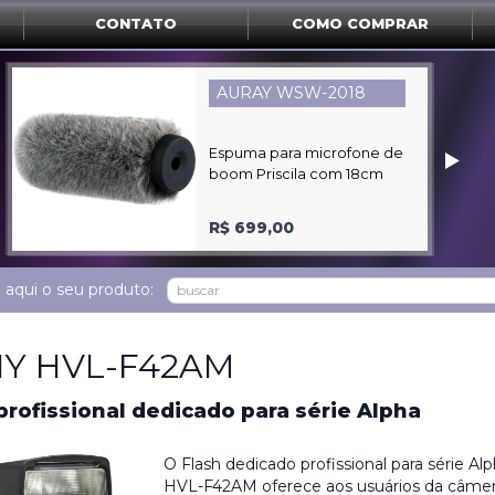
CONTATO
COMO COMPRAR
MARSHALL V-H70X
‣
Pára-Sol de monitor LCD
com 7"
sob consulta
 aqui o seu produto:
Y HVL-F42AM
profissional dedicado para série Alpha
O Flash dedicado profissional para série A
HVL-F42AM oferece aos usuários da câme