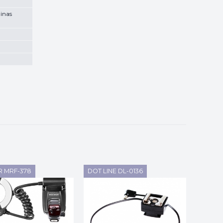
inas
 MRF-378
DOT LINE DL-0136