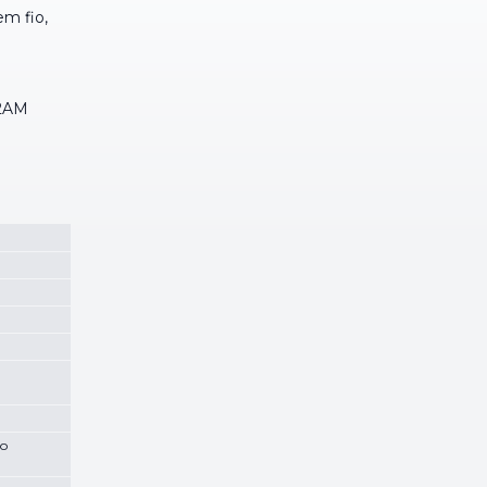
em fio,
42AM
go