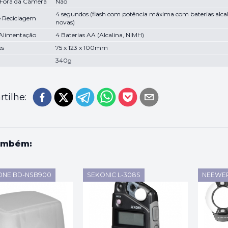
 Fora da Câmera
Não
4 segundos (flash com potência máxima com baterias alcal
 Reciclagem
novas)
 Alimentação
4 Baterias AA (Alcalina, NiMH)
es
75 x 123 x 100mm
340g
tilhe:
ambém:
ONE BD-NSB900
SEKONIC L-308S
NEEWER