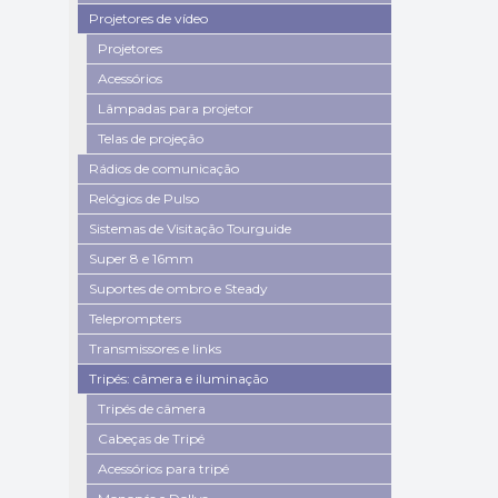
Projetores de vídeo
Projetores
Acessórios
Lâmpadas para projetor
Telas de projeção
Rádios de comunicação
Relógios de Pulso
Sistemas de Visitação Tourguide
Super 8 e 16mm
Suportes de ombro e Steady
Teleprompters
Transmissores e links
Tripés: câmera e iluminação
Tripés de câmera
Cabeças de Tripé
Acessórios para tripé