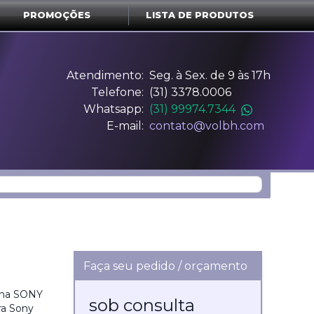
PROMOÇÕES
LISTA DE PRODUTOS
Atendimento:
Seg. à Sex. de 9 às 17h
Telefone:
(31) 3378.0006
Whatsapp:
(31) 99974.7344
E-mail:
contato@volbh.com
Faça seu pedido / orçamento
lpha SONY
sob consulta
ra Sony