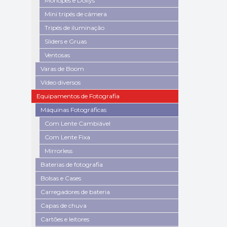
Monopés e Dollys
Mini tripés de câmera
Tripés de iluminação
Sliders e Gruas
Ventosas
Varas de Boom
Vídeo diversos
Equipamentos de Fotografia
Máquinas Fotográficas
Com Lente Cambiável
Com Lente Fixa
Mirrorless
Baterias de fotografia
Bolsas e Cases
Carregadores de bateria
Capas de chuva
Cartões e leitores