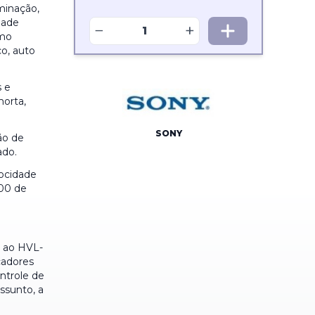
minação,
dade
−
+
omo
o, auto
s e
morta,
SONY
ão de
ado.
ocidade
000 de
e ao HVL-
cadores
ntrole de
ssunto, a