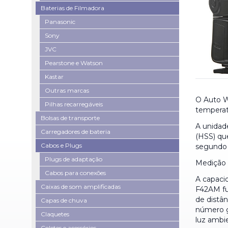
Baterias de Filmadora
Panasonic
Sony
JVC
Pearstone e Watson
Kastar
Outras marcas
O Auto W
Pilhas recarregáveis
temperat
Bolsas de transporte
A unidad
Carregadores de bateria
(HSS) qu
Cabos e Plugs
segundo 
Plugs de adaptação
Medição 
Cabos para conexões
A capaci
Caixas de som amplificadas
F42AM fu
de distâ
Capas de chuva
número g
Claquetes
luz ambie
Coletes e acessórios