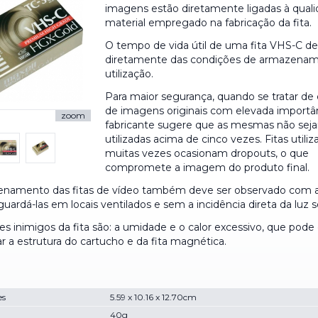
imagens estão diretamente ligadas à qual
material empregado na fabricação da fita.
O tempo de vida útil de uma fita VHS-C 
diretamente das condições de armazena
utilização.
Para maior segurança, quando se tratar de
de imagens originais com elevada importân
zoom
fabricante sugere que as mesmas não sej
utilizadas acima de cinco vezes. Fitas utiliz
muitas vezes ocasionam dropouts, o que
compromete a imagem do produto final.
namento das fitas de vídeo também deve ser observado com 
uardá-las em locais ventilados e sem a incidência direta da luz so
es inimigos da fita são: a umidade e o calor excessivo, que pod
ar a estrutura do cartucho e da fita magnética.
es
5.59 x 10.16 x 12.70cm
40g