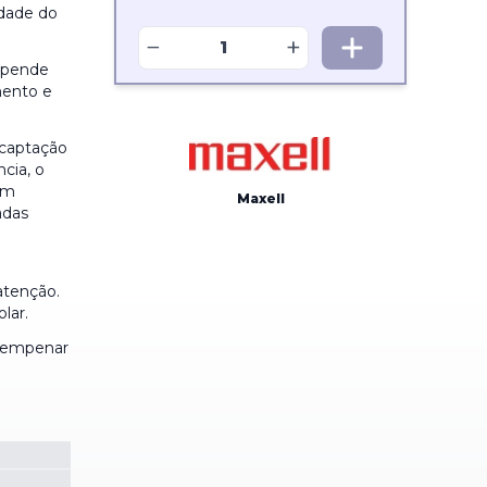
idade do
−
+
depende
mento e
 captação
cia, o
am
Maxell
adas
atenção.
lar.
e empenar