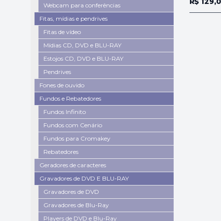
R$ 129,
Webcam para conferências
Fitas, mídias e pendrives
Fitas de vídeo
Mídias CD, DVD e BLU-RAY
Estojos CD, DVD e BLU-RAY
Pendrives
Fones de ouvido
Fundos e Rebatedores
Fundos Infinito
Fundos com Cenário
Fundos para Cromakey
Rebatedores
Geradores de caracteres
Gravadores de DVD E BLU-RAY
Gravadores de DVD
Gravadores de Blu-Ray
Players de DVD e Blu-Ray