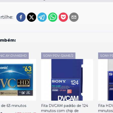
tilhe:
ambém:
NIC AY-DVM63HD
SONY PDV-124ME/2
SONY P
 de 63 minutos
Fita DVCAM padrão de 124
Fita HD
minutos com chip de
minutos