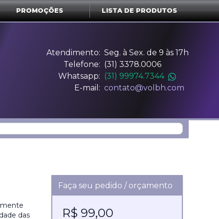
PROMOÇÕES
LISTA DE PRODUTOS
Atendimento:
Seg. à Sex. de 9 às 17h
Telefone:
(31) 3378.0006
Whatsapp:
(31) 99974.7344
E-mail:
contato@volbh.com
Faça seu pedido / orçamento
etamente
R$ 99,00
idade das