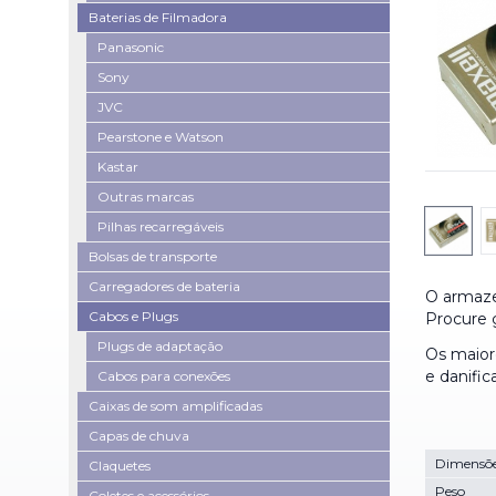
Baterias de Filmadora
Panasonic
Sony
JVC
Pearstone e Watson
Kastar
Outras marcas
Pilhas recarregáveis
Bolsas de transporte
Carregadores de bateria
O armaze
Cabos e Plugs
Procure g
Plugs de adaptação
Os maior
e danific
Cabos para conexões
Caixas de som amplificadas
Capas de chuva
Dimensõ
Claquetes
Peso
Coletes e acessórios