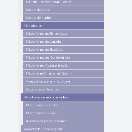
Kits de Limpeza para lentes
Mesas de vídeo
Mesas de áudio
Microfones
Microfones de Entrevista
Microfones de Lapela
Microfones de Estúdio
Microfones de Conferência
Microfones Apresentação
Microfone Direcional Boom
Acessórios para microfone
Espumas e Priscilas
Monitores de áudio e vídeo
Monitores de áudio
Monitores de vídeo
Acessórios para monitor
Players de vídeo digital