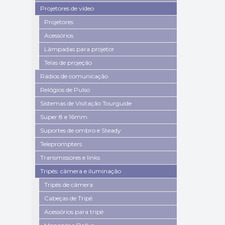
Projetores de vídeo
Projetores
Acessórios
Lâmpadas para projetor
Telas de projeção
Rádios de comunicação
Relógios de Pulso
Sistemas de Visitação Tourguide
Super 8 e 16mm
Suportes de ombro e Steady
Teleprompters
Transmissores e links
Tripés: câmera e iluminação
Tripés de câmera
Cabeças de Tripé
Acessórios para tripé