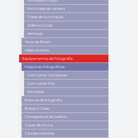
Monopés e Dollys
Mini tripés de câmera
Tripés de iluminação
Sliders e Gruas
Ventosas
Varas de Boom
Vídeo diversos
Equipamentos de Fotografia
Máquinas Fotográficas
Com Lente Cambiável
Com Lente Fixa
Mirrorless
Baterias de fotografia
Bolsas e Cases
Carregadores de bateria
Capas de chuva
Cartões e leitores