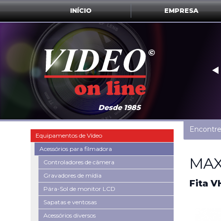
INÍCIO
EMPRESA
‣
Desde 1985
Encontre
Equipamentos de Vídeo
Acessórios para filmadora
MAX
Controladores de câmera
Gravadores de mídia
Fita V
Pára-Sol de monitor LCD
Sapatas e ventosas
Acessórios diversos