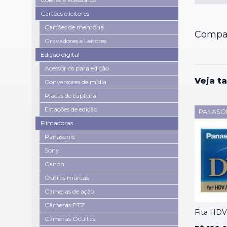
Cartões e leitores
Cartões de memória
Compar
Gravadores e Leitores
Edição digital
Acessórios para edição
Veja t
Conversores de mídia
Placas de captura
Estações de edição
PANASO
Filmadoras
Panasonic
Sony
Canon
Outras marcas
Câmeras de ação
Câmeras PTZ
Fita HDV
Câmeras Ocultas