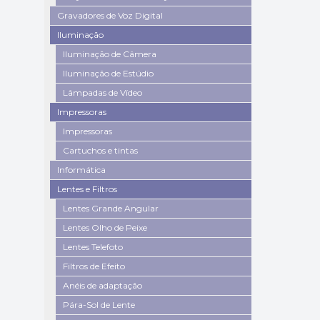
Gravadores de Voz Digital
Iluminação
Iluminação de Câmera
Iluminação de Estúdio
Lâmpadas de Vídeo
Impressoras
Impressoras
Cartuchos e tintas
Informática
Lentes e Filtros
Lentes Grande Angular
Lentes Olho de Peixe
Lentes Telefoto
Filtros de Efeito
Anéis de adaptação
Pára-Sol de Lente