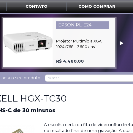
CONTATO
COMO COMPRAR
TIMEGO MD-01P
Claquete profissional
‣
pequena de madeira
20x20cm
R$ 149,00
 aqui o seu produto:
ELL HGX-TC30
HS-C de 30 minutos
A escolha certa da fita de vídeo influi dir
no resultado final de uma gravação. A qual