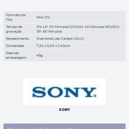
Formato da
Mini DV
Fita
Tempo de
DV-LP: 90 Minutos DVCAM: 40 Minutos HDV/DV-
gravação
SP: 60 Minutos
Revestimento
Diamond Like Carbon (DLC)
Dimensões
7,20 x 5,20 x 1,40cm
Peso da
45g
embalagem
SONY