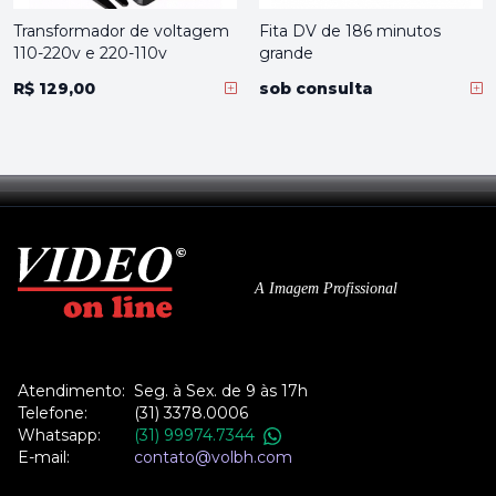
Transformador de voltagem
Fita DV de 186 minutos
110-220v e 220-110v
grande
R$ 129,00
sob consulta
A Imagem Profissional
Atendimento:
Seg. à Sex. de 9 às 17h
Telefone:
(31) 3378.0006
Whatsapp:
(31) 99974.7344
E-mail:
contato@volbh.com