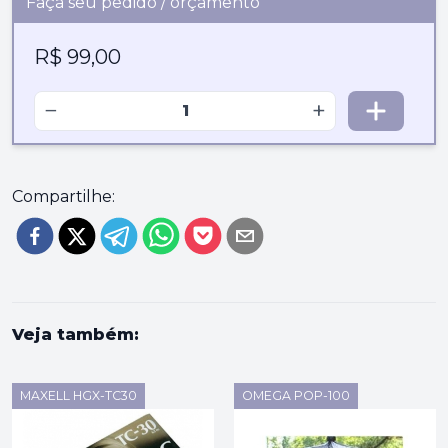
Faça seu pedido / orçamento
R$ 99,00
−
+
Compartilhe:
Veja também:
MAXELL HGX-TC30
OMEGA POP-100