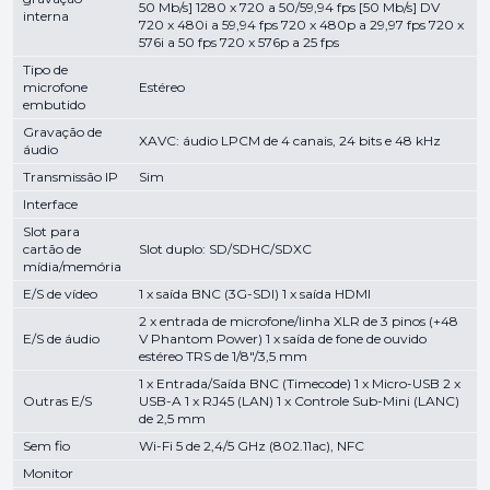
50 Mb/s] 1280 x 720 a 50/59,94 fps [50 Mb/s] DV
interna
720 x 480i a 59,94 fps 720 x 480p a 29,97 fps 720 x
576i a 50 fps 720 x 576p a 25 fps
Tipo de
microfone
Estéreo
embutido
Gravação de
XAVC: áudio LPCM de 4 canais, 24 bits e 48 kHz
áudio
Transmissão IP
Sim
Interface
Slot para
cartão de
Slot duplo: SD/SDHC/SDXC
mídia/memória
E/S de vídeo
1 x saída BNC (3G-SDI) 1 x saída HDMI
2 x entrada de microfone/linha XLR de 3 pinos (+48
E/S de áudio
V Phantom Power) 1 x saída de fone de ouvido
estéreo TRS de 1/8"/3,5 mm
1 x Entrada/Saída BNC (Timecode) 1 x Micro-USB 2 x
Outras E/S
USB-A 1 x RJ45 (LAN) 1 x Controle Sub-Mini (LANC)
de 2,5 mm
Sem fio
Wi-Fi 5 de 2,4/5 GHz (802.11ac), NFC
Monitor