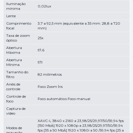
Iluminação
0,02lux
mínima
Lente
Comprimento
3,7 a 92,5 mm (equivalente a 35 mm: 28,8 a 720
focal
mm)
Taxa de zoom
25x
óptico
Abertura
f/1.6
Máxima
Abertura
f/11
Mínima
Tamanho do
82 milímetros
filtro
Anéis de
Foco Zoom Íris
controle
Controle de
Foco automático Foco manual
foco
Captura de
vídeo
XAVC-L 3840 x 2160 a 23,98/25/29,97/50/59,94 fps
[150 Mb/s] 1920 x 1080p a 23,98/25/29,97/50/59,94
Modos de
fps [35 a 50 Mb/s] 1920 x 1080i a 50 /59,94 fps [25 a
gravação