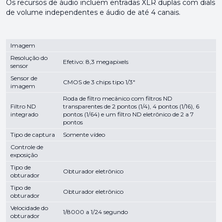
Os recursos de áudio incluem entradas XLR duplas com dials
de volume independentes e áudio de até 4 canais.
Imagem
Resolução do
Efetivo: 8,3 megapixels
sensor
Sensor de
CMOS de 3 chips tipo 1/3"
imagem
Roda de filtro mecânico com filtros ND
Filtro ND
transparentes de 2 pontos (1/4), 4 pontos (1/16), 6
integrado
pontos (1/64) e um filtro ND eletrônico de 2 a 7
pontos
Tipo de captura
Somente vídeo
Controle de
exposição
Tipo de
Obturador eletrônico
obturador
Tipo de
Obturador eletrônico
obturador
Velocidade do
1/8000 a 1/24 segundo
obturador