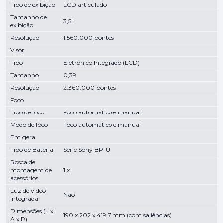
Tipo de exibição
LCD articulado
Tamanho de
3,5"
exibição
Resolução
1.560.000 pontos
Visor
Tipo
Eletrônico Integrado (LCD)
Tamanho
0,39
Resolução
2.360.000 pontos
Foco
Tipo de foco
Foco automático e manual
Modo de fóco
Foco automático e manual
Em geral
Tipo de Bateria
Série Sony BP-U
Rosca de
montagem de
1 x
acessórios
Luz de vídeo
Não
integrada
Dimensões (L x
190 x 202 x 419,7 mm (com saliências)
A x P)