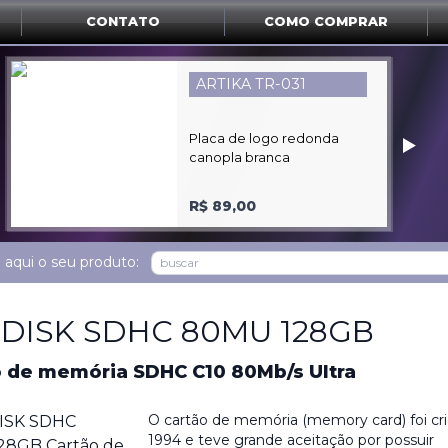
CONTATO
COMO COMPRAR
CANON XF-605
‣
Filmadora 4K 1CCD DE 1''
Ultra HD SDCHC
R$ 49.900,00
 aqui o seu produto:
DISK SDHC 80MU 128GB
o de memória SDHC C10 80Mb/s Ultra
O cartão de memória (memory card) foi c
1994 e teve grande aceitação por possuir