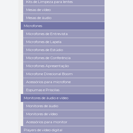
Kits de Limpeza para lentes
Mesas de vídeo
Mesas de áudio
Microfones
Microfones de Entrevista
Microfones de Lapela
Microfones de Estúdio
Microfones de Conferência
Microfones Apresentação
Microfone Direcional Boom
Acessórios para microfone
Espumas e Priscilas
Monitores de áudio e vídeo
Monitores de áudio
Monitores de vídeo
Acessórios para monitor
Players de vídeo digital