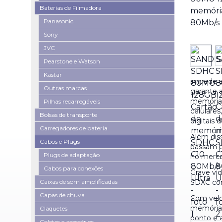
Baterias de Filmadora
Panasonic
Sony
JVC
Pearstone e Watson
Kastar
impede a
Outras marcas
garante 
memória,
Pilhas recarregáveis
celulares
Bolsas de transporte
digitais 
Carregadores de bateria
Além diss
Cabos e Plugs
passam po
Plugs de adaptação
no merca
Cabos para conexões
Grave ví
Caixas de som amplificadas
SDXC com
Capas de chuva
Com velo
memória 
Claquetes
ponto e 
Coletes e acessórios