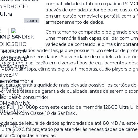
compatibilidade total com o padrão PCMCI
através de um adaptador de baixo custo. C
em um cartão removível e portátil, com a 
zoom
armazenamento de dados.
Com tamanho compacto e de grande preci
uma memória flash capaz de lidar com um
variedade de conteúdo, e o mais important
 perda de dados acidentais, já que possuem um seletor de prot
a segurança dos seus dados. A diversidade de modelos de cartõe
 garantem a aplicação em diversos tipos de equipamentos, des
, PDAs, palmtops, câmeras digitais, filmadoras, audio players e g
de voz.
o, para garantir a qualidade mais elevada possível, os cartões d
r vários testes de garantia de qualidade, antes de serem dispon
do, para o consumidor.
deo Full HD 1080p com este cartão de memória 128GB Ultra UH
patível com Classe 10 da SanDisk .
cidades de leitura de dados aprimoradas de até 80 MB / s, este 
Ultra SDXC foi projetado para atender às necessidades de câme
atirar compactas e médias.