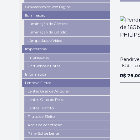
Gravadores de Voz Digital
Iluminação
Iluminação de Câmera
Iluminação de Estúdio
Lâmpadas de Vídeo
Impressoras
Impressoras
Pendrive
16Gb - co
Cartuchos e tintas
Informática
R$ 79,0
Lentes e Filtros
Lentes Grande Angular
Lentes Olho de Peixe
Lentes Telefoto
Filtros de Efeito
Anéis de adaptação
Pára-Sol de Lente