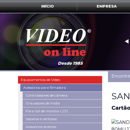
INÍCIO
EMPRESA
‣
Desde 1985
Encontre
Equipamentos de Vídeo
Acessórios para filmadora
SAN
Controladores de câmera
Gravadores de mídia
Cartã
Pára-Sol de monitor LCD
Sapatas e ventosas
Acessórios diversos