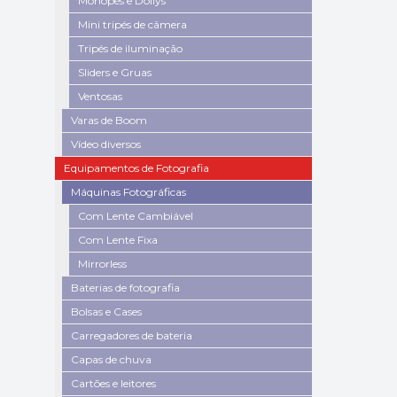
Monopés e Dollys
Mini tripés de câmera
Tripés de iluminação
Sliders e Gruas
Ventosas
Varas de Boom
Vídeo diversos
Equipamentos de Fotografia
Máquinas Fotográficas
Com Lente Cambiável
Com Lente Fixa
Mirrorless
Baterias de fotografia
Bolsas e Cases
Carregadores de bateria
Capas de chuva
Cartões e leitores