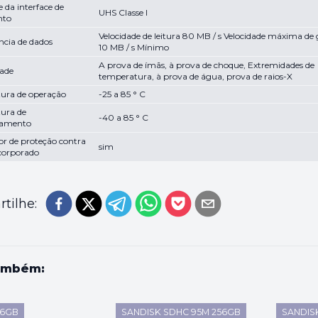
e da interface de
UHS Classe I
nto
Velocidade de leitura 80 MB / s Velocidade máxima de
ncia de dados
10 MB / s Mínimo
A prova de ímãs, à prova de choque, Extremidades de
dade
temperatura, à prova de água, prova de raios-X
ura de operação
-25 a 85 ° C
ura de
-40 a 85 ° C
amento
or de proteção contra
sim
ncorporado
tilhe:
ambém:
16GB
SANDISK SDHC 95M 256GB
SANDIS