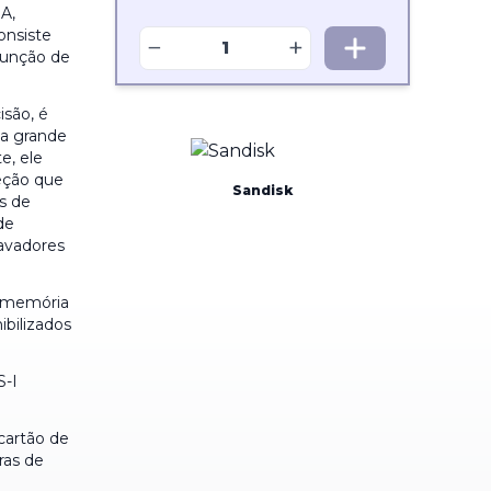
A,
onsiste
−
+
função de
são, é
a grande
e, ele
eção que
Sandisk
s de
de
ravadores
e memória
ibilizados
S-I
cartão de
ras de