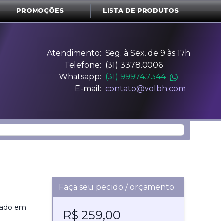
PROMOÇÕES
LISTA DE PRODUTOS
Atendimento:
Seg. à Sex. de 9 às 17h
Telefone:
(31) 3378.0006
Whatsapp:
(31) 99974.7344
E-mail:
contato@volbh.com
Faça seu pedido / orçamento
riado em
R$ 259,00