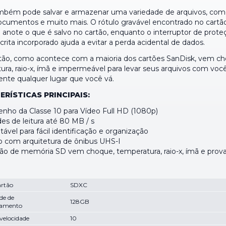
bém pode salvar e armazenar uma variedade de arquivos, com
documentos e muito mais. O rótulo gravável encontrado no cartã
 anote o que é salvo no cartão, enquanto o interruptor de prote
crita incorporado ajuda a evitar a perda acidental de dados.
tão, como acontece com a maioria dos cartões SanDisk, vem ch
ra, raio-x, ímã e impermeável para levar seus arquivos com você
ente qualquer lugar que você vá.
RÍSTICAS PRINCIPAIS:
ho da Classe 10 para Vídeo Full HD (1080p)
es de leitura até 80 MB / s
tável para fácil identificação e organização
o com arquitetura de ônibus UHS-I
tão de memória SD vem choque, temperatura, raio-x, ímã e prov
artão
SDXC
de de
128GB
amento
 velocidade
10