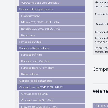
Velocidad
Webcam para conferências
barrame
Fitas, mídias e pendrives
Transferê
Fitas de vídeo
Mídias CD, DVD e BLU-RAY
Durabili
Estojos CD, DVD e BLU-RAY
Temperat
Pendrives
Temperat
Fones de ouvido
armazen
Interrupt
Fundos e Rebatedores
escrita i
Fundos Infinito
Fundos com Cenário
Fundos para Cromakey
Compar
Rebatedores
Geradores de caracteres
Gravadores de DVD E BLU-RAY
Veja t
Gravadores de DVD
Gravadores de Blu-Ray
PHILIPS 
Players de DVD e Blu-Ray