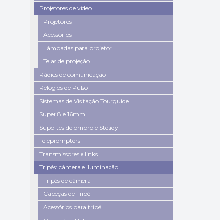
Projetores de vídeo
Projetores
Acessórios
Lâmpadas para projetor
Telas de projeção
Rádios de comunicação
Relógios de Pulso
Sistemas de Visitação Tourguide
Super 8 e 16mm
Suportes de ombro e Steady
Teleprompters
Transmissores e links
Tripés: câmera e iluminação
Tripés de câmera
Cabeças de Tripé
Acessórios para tripé