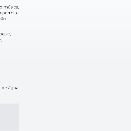
o música,
o permite
ção
oque,
,
a de água