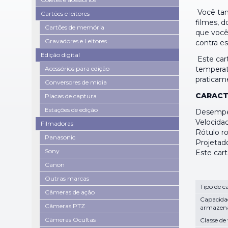
Você tam
Cartões e leitores
filmes, 
Cartões de memória
que você
Gravadores e Leitores
contra es
Edição digital
Este car
Acessórios para edição
temperatu
praticam
Conversores de mídia
CARACTE
Placas de captura
Estações de edição
Desempen
Velocidad
Filmadoras
Rótulo ro
Panasonic
Projetad
Sony
Este car
Canon
Outras marcas
Tipo de c
Câmeras de ação
Capacida
Câmeras PTZ
armazen
Câmeras Ocultas
Classe de