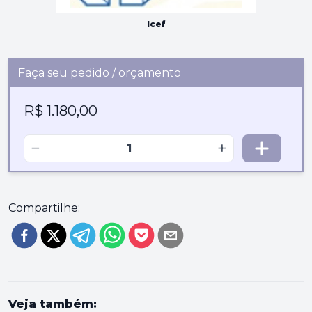
Icef
Faça seu pedido / orçamento
R$ 1.180,00
−
+
Compartilhe:
Veja também: