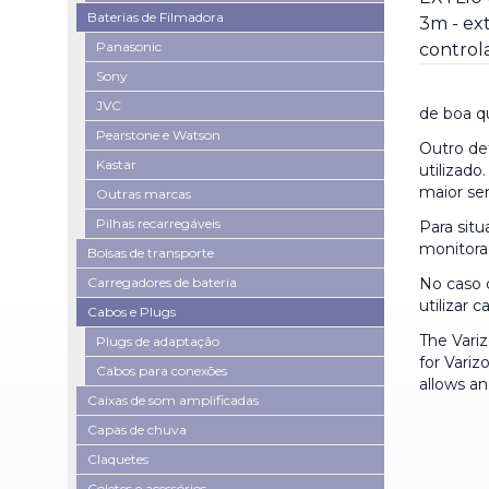
Baterias de Filmadora
Panasonic
Sony
JVC
de boa q
Pearstone e Watson
Outro de
Kastar
utilizad
maior ser
Outras marcas
Pilhas recarregáveis
Para sit
monitoraç
Bolsas de transporte
Carregadores de bateria
No caso 
utilizar 
Cabos e Plugs
The Vari
Plugs de adaptação
for Vari
Cabos para conexões
allows an
Caixas de som amplificadas
Capas de chuva
Claquetes
Coletes e acessórios