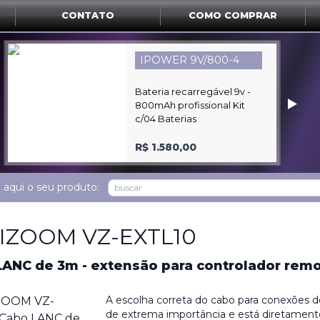
CONTATO
COMO COMPRAR
CANON CR-N100
‣
Câmera PTZ 4K de alta
definição com 1CCD de 1/2
R$ 21.900,00
 aqui o seu produto:
IZOOM VZ-EXTL10
LANC de 3m - extensão para controlador rem
A escolha correta do cabo para conexões d
de extrema importância e está diretamente