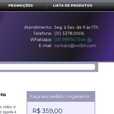
PROMOÇÕES
LISTA DE PRODUTOS
Atendimento:
Seg. à Sex. de 9 às 17h
Telefone:
(31) 3378.0006
Whatsapp:
(31) 99974.7344
E-mail:
contato@volbh.com
oto
Faça seu pedido / orçamento
e vídeo é
R$ 359,00
 ligada à