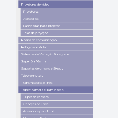
Projetores de vídeo
Projetores
Acessórios
Lâmpadas para projetor
Telas de projeção
Rádios de comunicação
Relógios de Pulso
Sistemas de Visitação Tourguide
Super 8 e 16mm
Suportes de ombro e Steady
Teleprompters
Transmissores e links
Tripés: câmera e iluminação
Tripés de câmera
Cabeças de Tripé
Acessórios para tripé