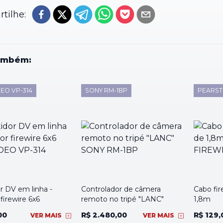
tilhe:
ambém:
EO VP-314
SONY RM-1BP
PEARST
r DV em linha -
Controlador de câmera
Cabo fir
firewire 6x6
remoto no tripé "LANC"
1,8m
00
R$ 2.480,00
R$ 129,
VER MAIS
VER MAIS