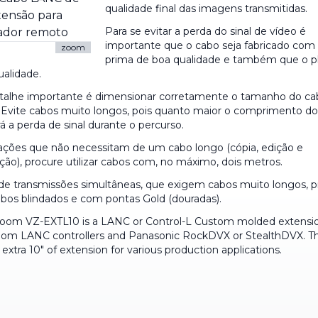
qualidade final das imagens transmitidas.
Para se evitar a perda do sinal de vídeo é
importante que o cabo seja fabricado com
zoom
prima de boa qualidade e também que o p
ualidade.
talhe importante é dimensionar corretamente o tamanho do ca
o. Evite cabos muito longos, pois quanto maior o comprimento 
á a perda de sinal durante o percurso.
uações que não necessitam de um cabo longo (cópia, edição e
ão), procure utilizar cabos com, no máximo, dois metros.
de transmissões simultâneas, que exigem cabos muito longos, p
cabos blindados e com pontas Gold (douradas).
zoom VZ-EXTL10 is a LANC or Control-L Custom molded extensi
zoom LANC controllers and Panasonic RockDVX or StealthDVX. Th
 extra 10" of extension for various production applications.