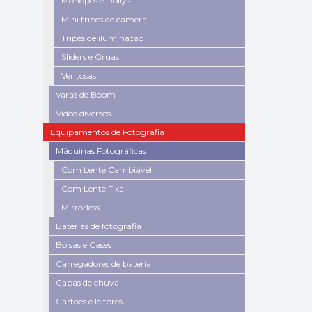
Monopés e Dollys
Mini tripés de câmera
Tripés de iluminação
Sliders e Gruas
Ventosas
Varas de Boom
Vídeo diversos
Equipamentos de Fotografia
Máquinas Fotográficas
Com Lente Cambiável
Com Lente Fixa
Mirrorless
Baterias de fotografia
Bolsas e Cases
Carregadores de bateria
Capas de chuva
Cartões e leitores