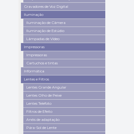
Gravadores de Voz Digital
Iluminação
Iluminação de Câmera
Iluminação de Estúdio
Lâmpadas de Vídeo
Impressoras
Impressoras
Cartuchos e tintas
Informática
Lentes e Filtros
Lentes Grande Angular
Lentes Olho de Peixe
Lentes Telefoto
Filtros de Efeito
Anéis de adaptação
Pára-Sol de Lente