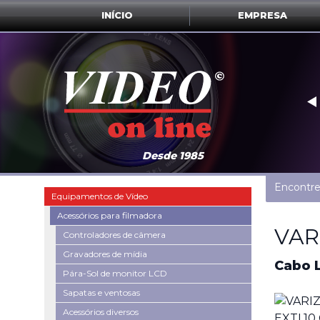
INÍCIO
EMPRESA
‣
Desde 1985
Encontre
Equipamentos de Vídeo
Acessórios para filmadora
VAR
Controladores de câmera
Gravadores de mídia
Cabo 
Pára-Sol de monitor LCD
Sapatas e ventosas
Acessórios diversos