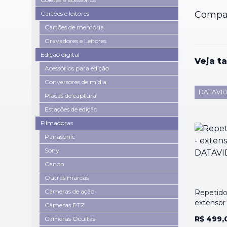
Compar
Cartões e leitores
Cartões de memória
Gravadores e Leitores
Edição digital
Veja t
Acessórios para edição
Conversores de mídia
DATAVID
Placas de captura
Estações de edição
Filmadoras
Panasonic
Sony
Canon
Outras marcas
Câmeras de ação
Repetido
extensor 
Câmeras PTZ
R$ 499,
Câmeras Ocultas