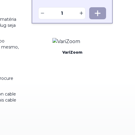
−
+
 matéria
lug seja
bo
do mesmo,
VariZoom
rocure
on cable
is cable