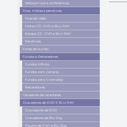
Webcam para conferências
Fitas, mídias e pendrives
Fitas de vídeo
Mídias CD, DVD e BLU-RAY
Estojos CD, DVD e BLU-RAY
Pendrives
Fones de ouvido
Fundos e Rebatedores
Fundos Infinito
Fundos com Cenário
Fundos para Cromakey
Rebatedores
Geradores de caracteres
Gravadores de DVD E BLU-RAY
Gravadores de DVD
Gravadores de Blu-Ray
Players de DVD e Blu-Ray