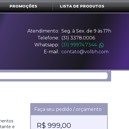
PROMOÇÕES
LISTA DE PRODUTOS
Atendimento:
Seg. à Sex. de 9 às 17h
Telefone:
(31) 3378.0006
Whatsapp:
(31) 99974.7344
E-mail:
contato@volbh.com
Faça seu pedido / orçamento
amentos
R$ 999,00
rtante e