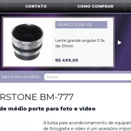
CONTATO
COMO COMPRAR
LIBEC ZC-LP
‣
Controlador de câmera
remoto no tripé “LANC”
R$ 1.080,00
 aqui o seu produto:
RSTONE BM-777
de médio porte para foto e vídeo
A bolsa para acondicionamento de equip
de fotografia e vídeo é um acessório impo