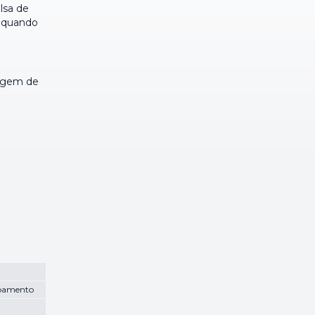
lsa de
m quando
sagem de
uipamento