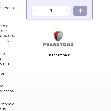
onal da
uipamento
−
+
e e de
s com
otocross,
, cal,
ente,
PEARSTONE
s
tua na
ios.
de
s, cabos,
o modelo
seus