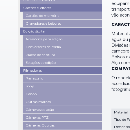
equipame
Cartões e leitores
transpor
vão acon
Cartões de memória
Gravadores e Leitores
CARACTE
Edição digital
Material
Acessórios para edição
água ou 
Divisões 
Conversores de mídia
camcorde
Placas de captura
Bolsos ex
Alça com
Estações de edição
COMPAT
Filmadoras
O modelo
Panasonic
acondici
Sony
fotográfi
Canon
Outras marcas
Câmeras de ação
Material
Câmeras PTZ
Tipo de F
Câmeras Ocultas
Dimensõe