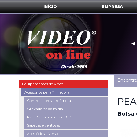
INÍCIO
EMPRESA
‣
Desde 1985
Encontre
Equipamentos de Vídeo
Acessórios para filmadora
PEA
Controladores de câmera
Gravadores de mídia
Bolsa 
Pára-Sol de monitor LCD
Sapatas e ventosas
Acessórios diversos