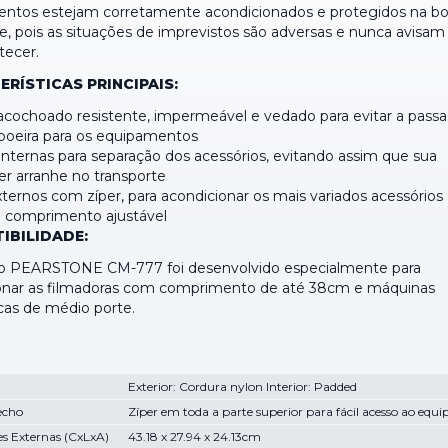
ntos estejam corretamente acondicionados e protegidos na bo
te, pois as situações de imprevistos são adversas e nunca avisa
tecer.
RÍSTICAS PRINCIPAIS:
 acochoado resistente, impermeável e vedado para evitar a pas
poeira para os equipamentos
internas para separação dos acessórios, evitando assim que sua
r arranhe no transporte
ternos com zíper, para acondicionar os mais variados acessórios
 comprimento ajustável
IBILIDADE:
 PEARSTONE CM-777 foi desenvolvido especialmente para
onar as filmadoras com comprimento de até 38cm e máquinas
cas de médio porte.
Exterior: Cordura nylon Interior: Padded
echo
Zíper em toda a parte superior para fácil acesso ao eq
s Externas (CxLxA)
43.18 x 27.94 x 24.13cm