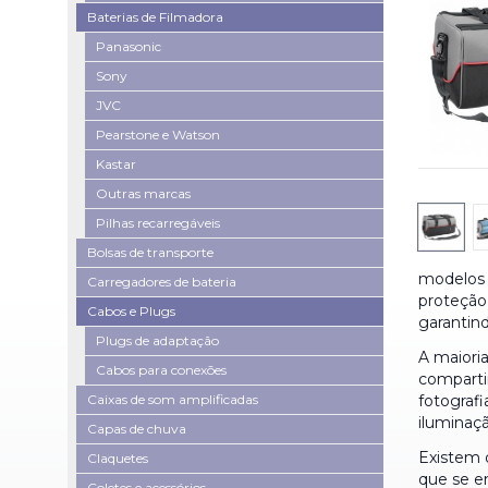
Baterias de Filmadora
Panasonic
Sony
JVC
Pearstone e Watson
Kastar
Outras marcas
Pilhas recarregáveis
Bolsas de transporte
modelos 
Carregadores de bateria
proteção 
Cabos e Plugs
garantind
Plugs de adaptação
A maiori
Cabos para conexões
comparti
Caixas de som amplificadas
fotografi
iluminaç
Capas de chuva
Existem 
Claquetes
que se e
Coletes e acessórios