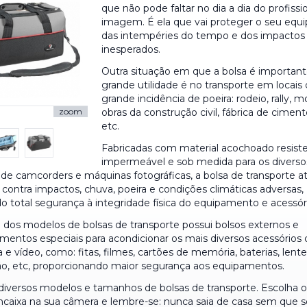
que não pode faltar no dia a dia do profissi
imagem. É ela que vai proteger o seu eq
das intempéries do tempo e dos impactos
inesperados.
Outra situação em que a bolsa é important
grande utilidade é no transporte em locai
grande incidência de poeira: rodeio, rally, m
obras da construção civil, fábrica de cimento
zoom
etc.
Fabricadas com material acochoado resist
impermeável e sob medida para os diverso
de camcorders e máquinas fotográficas, a bolsa de transporte a
contra impactos, chuva, poeira e condições climáticas adversas,
o total segurança à integridade física do equipamento e acessór
a dos modelos de bolsas de transporte possui bolsos externos e
mentos especiais para acondicionar os mais diversos acessórios 
a e vídeo, como: fitas, filmes, cartões de memória, baterias, lente
ão, etc, proporcionando maior segurança aos equipamentos.
diversos modelos e tamanhos de bolsas de transporte. Escolha 
ncaixa na sua câmera e lembre-se: nunca saia de casa sem que 