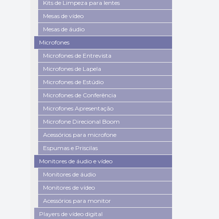
Kits de Limpeza para lentes
Mesas de vídeo
Mesas de áudio
Microfones
Microfones de Entrevista
Microfones de Lapela
Microfones de Estúdio
Microfones de Conferência
Microfones Apresentação
Microfone Direcional Boom
Acessórios para microfone
Espumas e Priscilas
Monitores de áudio e vídeo
Monitores de áudio
Monitores de vídeo
Acessórios para monitor
Players de vídeo digital