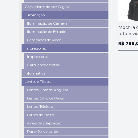
Gravadores de Voz Digital
Iluminação
Iluminação de Câmera
Mochila 
Iluminação de Estúdio
foto e ví
Lâmpadas de Vídeo
R$ 799,
Impressoras
Impressoras
Cartuchos e tintas
Informática
Lentes e Filtros
Lentes Grande Angular
Lentes Olho de Peixe
Lentes Telefoto
Filtros de Efeito
Anéis de adaptação
Pára-Sol de Lente