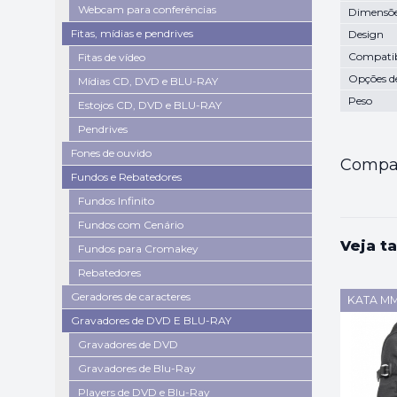
Webcam para conferências
Dimensõe
Fitas, mídias e pendrives
Design
Compatib
Fitas de vídeo
Opções d
Mídias CD, DVD e BLU-RAY
Peso
Estojos CD, DVD e BLU-RAY
Pendrives
Fones de ouvido
Compar
Fundos e Rebatedores
Fundos Infinito
Fundos com Cenário
Veja t
Fundos para Cromakey
Rebatedores
Geradores de caracteres
KATA MM
Gravadores de DVD E BLU-RAY
Gravadores de DVD
Gravadores de Blu-Ray
Players de DVD e Blu-Ray