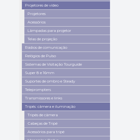
Projetores de vídeo
Projetores
Acessórios
Lâmpadas para projetor
Telas de projeção
Rádios de comunicação
Relógios de Pulso
Sistemas de Visitação Tourguide
Super 8 e 16mm
Suportes de ombro e Steady
Teleprompters
Transmissores e links
Tripés: câmera e iluminação
Tripés de câmera
Cabeças de Tripé
Acessórios para tripé