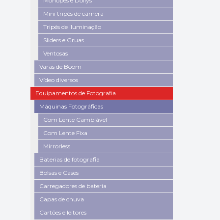
Monopés e Dollys
Mini tripés de câmera
Tripés de iluminação
Sliders e Gruas
Ventosas
Varas de Boom
Vídeo diversos
Equipamentos de Fotografia
Máquinas Fotográficas
Com Lente Cambiável
Com Lente Fixa
Mirrorless
Baterias de fotografia
Bolsas e Cases
Carregadores de bateria
Capas de chuva
Cartões e leitores