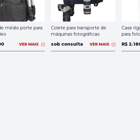
de médio porte para
Colete para transporte de
Case ríg
deo
máquinas fotográficas
para fot
00
sob consulta
R$ 2.18
VER MAIS
VER MAIS