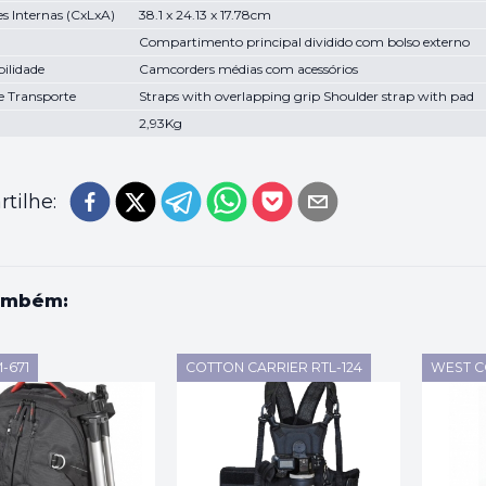
s Internas (CxLxA)
38.1 x 24.13 x 17.78cm
Compartimento principal dividido com bolso externo
ilidade
Camcorders médias com acessórios
e Transporte
Straps with overlapping grip Shoulder strap with pad
2,93Kg
tilhe:
ambém:
-671
COTTON CARRIER RTL-124
WEST C