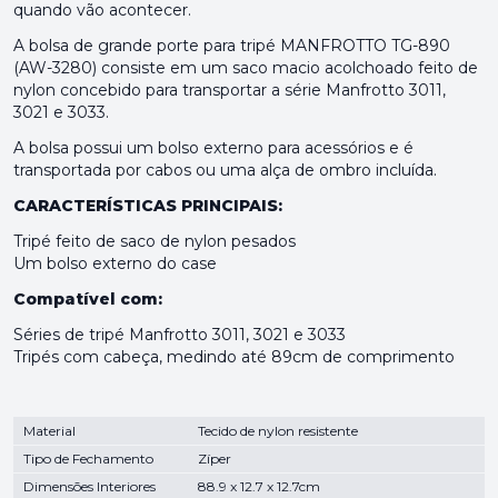
quando vão acontecer.
A bolsa de grande porte para tripé MANFROTTO TG-890
(AW-3280) consiste em um saco macio acolchoado feito de
nylon concebido para transportar a série Manfrotto 3011,
3021 e 3033.
A bolsa possui um bolso externo para acessórios e é
transportada por cabos ou uma alça de ombro incluída.
CARACTERÍSTICAS PRINCIPAIS:
Tripé feito de saco de nylon pesados
Um bolso externo do case
Compatível com:
Séries de tripé Manfrotto 3011, 3021 e 3033
Tripés com cabeça, medindo até 89cm de comprimento
Material
Tecido de nylon resistente
Tipo de Fechamento
Zíper
Dimensões Interiores
88.9 x 12.7 x 12.7cm