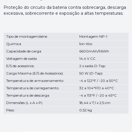
Proteção do circuito da bateria contra sobrecarga, descarga
excessiva, sobrecorrente e exposição a altas temperaturas.
Tipo de montagem/série
Montagem NP-1
Química
Íon-lítio
Capacidade de carga
6600mAh/96Wh
Voltagem de saída
14,4 V CC
E/S de acessórios
2 x saída D-Tap
Carga Máxima (E/S de Acessórios)
50 W (D-Tap)
Temperatura de armazenamento
-4 a 122°F / -20 a 50°C
Temperatura de carregamento
32 a 104°F/0 a 40°C
Temperatura de descarga
-4 a 113°F / -20 a 45°C
Dimensões (L x A x P)
18,44 x 7,1 x 2,5 cm
Peso
0,52 kg