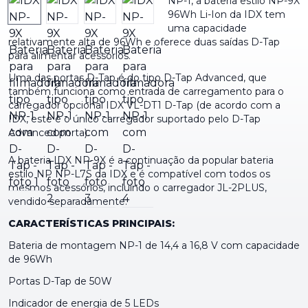
NP-1, a bateria estilo NP-9X
96Wh Li-Ion da IDX tem
uma capacidade
relativamente alta de 96Wh e oferece duas saídas D-Tap
para alimentar acessórios.
Uma das portas D-Tap é do tipo D-Tap Advanced, que
também funciona como entrada de carregamento para o
carregador opcional IDX VL-DT1 D-Tap (de acordo com a
IDX, este é o único carregador suportado pelo D-Tap
Advanced porta).
A bateria IDX NP-9X é a continuação da popular bateria
estilo NP NP-L7S da IDX e é compatível com todos os
mesmos acessórios, incluindo o carregador JL-2PLUS,
vendido separadamente.
CARACTERÍSTICAS PRINCIPAIS:
Bateria de montagem NP-1 de 14,4 a 16,8 V com capacidade
de 96Wh
Portas D-Tap de 50W
Indicador de energia de 5 LEDs